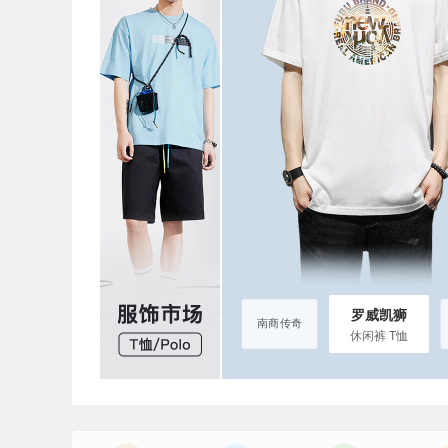
佐龙服装
凯狮
佐龙服装
南商传奇
罗威凯狮
T恤 休闲裤