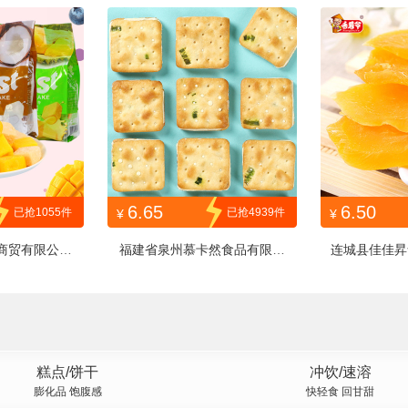
G50g
PJXHTYSW26g
SQ
6.65
6.50
已抢1055件
已抢4939件
¥
¥
商贸有限公司
福建省泉州慕卡然食品有限公
连城县佳佳昇
64
司
牛轧饼
红
糕点/饼干
冲饮/速溶
膨化品 饱腹感
快轻食 回甘甜