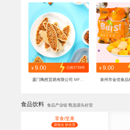
RWWHB
9.00
9.00
已抢3739件
¥
¥
厦门陶然贸易有限公司
MFXY
泉州市金优食品
SYW80G1H
63540
食品饮料
食品产业链 甄选源头好货
零食/坚果
源地仓 炒尖货