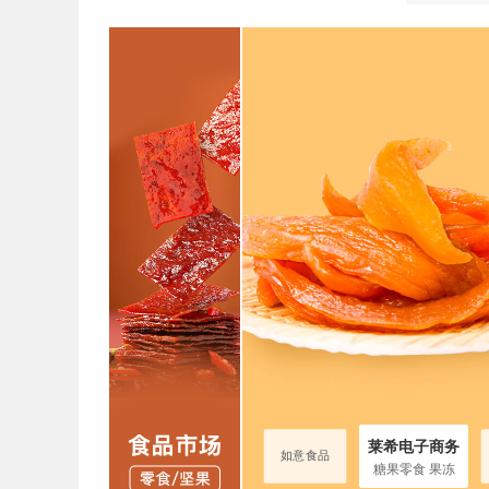
六州食品
子商务
六州食品
如意食品
莱希电子商务
专注糖巧 婚礼庆典