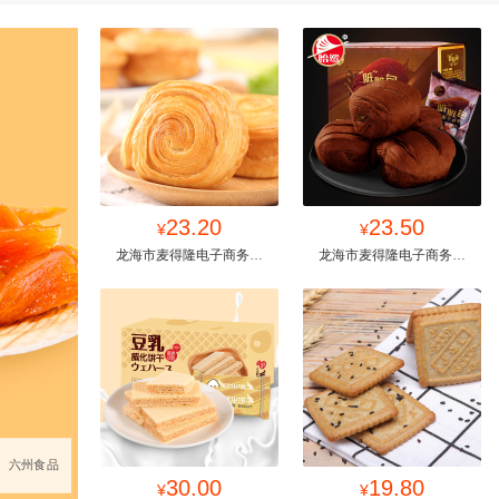
找同款
23.20
收藏
找同款
23.50
收藏
¥
¥
龙海市麦得隆电子商务有
龙海市麦得隆电子商务有
限公司
限公司
详情见包装
如意食品
莱希电子商务
六州食品
找同款
30.00
收藏
找同款
19.80
收藏
¥
¥