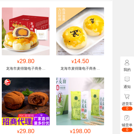
找同款
29.80
收藏
找同款
14.50
收藏
¥
¥
龙海市麦得隆电子商务有
龙海市麦得隆电子商务有
我的
限公司
限公司
通知
进货车
0
铺货单
找同款
29.80
收藏
找同款
198.00
收藏
0
¥
¥