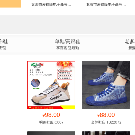
龙海市麦得隆电子商务有
龙海市麦得隆电子商务有
限公司
限公司
布鞋
单鞋/高跟鞋
老爹
穿舒适
享百搭 适通勤
新混
找同款
98.00
收藏
找同款
88.00
收藏
¥
¥
明创鞋服
C007
金萍鞋店
TB22072