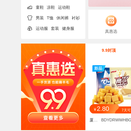
童鞋
凉鞋
运动鞋
男装
T恤
休闲裤
衬衫
运动服
套装
健身服
真惠选
9.9封顶
2.80
¥
7天
厦门陶然贸易有限公司
BDYDRWWHBG