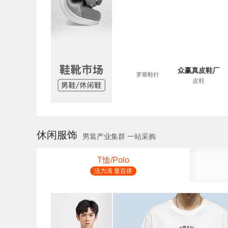
誉诚鞋业
众赢真皮鞋厂
赢真皮鞋厂
誉诚鞋业
罗斯鞋行
凉鞋 板鞋
休闲服饰
男装产业集群 一站采购
T恤/Polo
活力满 显百搭