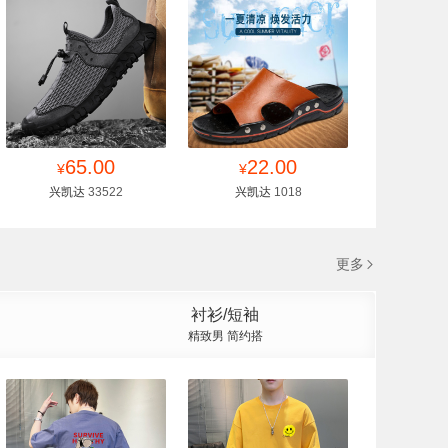
找同款
65.00
收藏
找同款
22.00
收藏
¥
¥
兴凯达
33522
兴凯达
1018
更多
衬衫/短袖
精致男 简约搭