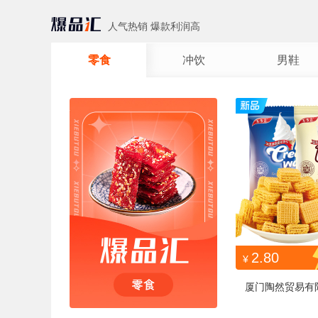
人气热销 爆款利润高
零食
冲饮
男鞋
2.80
¥
厦门陶然贸易有