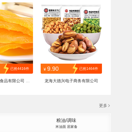
KL80g
SJGSC250g
9.90
已抢4416件
已抢1464件
¥
食品有限公司
软
龙海大德兴电子商务有限公司
片 1斤
更多
粮油/调味
米油面 居家备