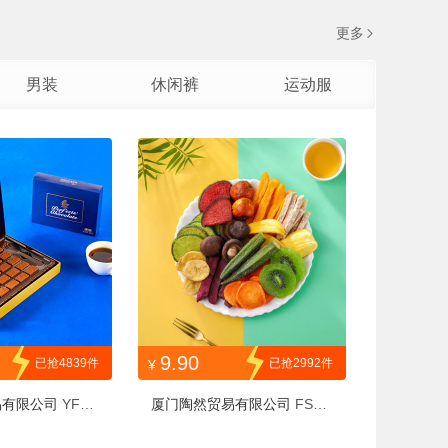
更多
男装
休闲裤
运动服
9.90
已抢4839件
已抢2992件
¥
易有限公司
YFRS
厦门陶然贸易有限公司
FSMY