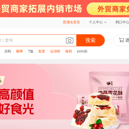
货满仓首页
个人中心
档口中
搜索
凉鞋
糖果
T恤
套装
运动鞋
板鞋
polo衫