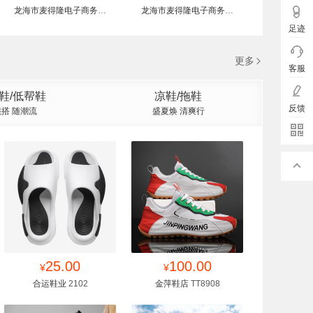
龙海市麦得隆电子商务有
龙海市麦得隆电子商务有
限公司
限公司
足迹
更多
客服
鞋/低帮鞋
凉鞋/拖鞋
反馈
搭 随潮流
盛夏焕 清爽行
找同款
25.00
收藏
找同款
100.00
收藏
¥
¥
合运鞋业
2102
金萍鞋店
TT8908