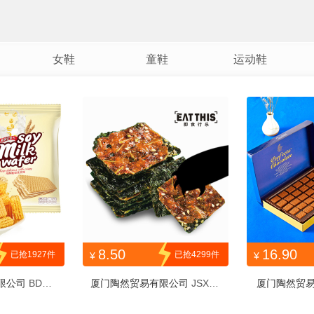
女鞋
童鞋
运动鞋
8.50
16.90
已抢1927件
已抢4299件
¥
¥
限公司
BDYD
厦门陶然贸易有限公司
JSXLR
厦门陶然贸