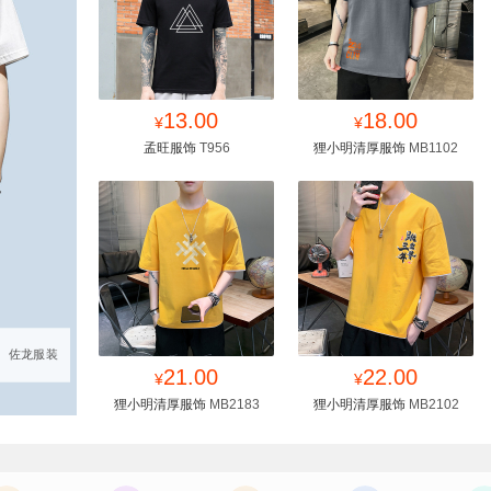
找同款
13.00
收藏
找同款
18.00
收藏
¥
¥
孟旺服饰
T956
狸小明清厚服饰
MB1102
南商传奇
罗威凯狮
佐龙服装
找同款
21.00
收藏
找同款
22.00
收藏
¥
¥
狸小明清厚服饰
MB2183
狸小明清厚服饰
MB2102