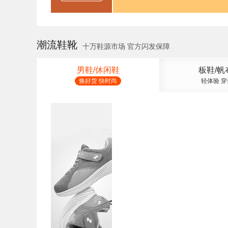
潮流鞋靴
十万鞋源市场 官方闪发保障
男鞋/休闲鞋
板鞋/帆
焕好货 快时尚
轻体验 