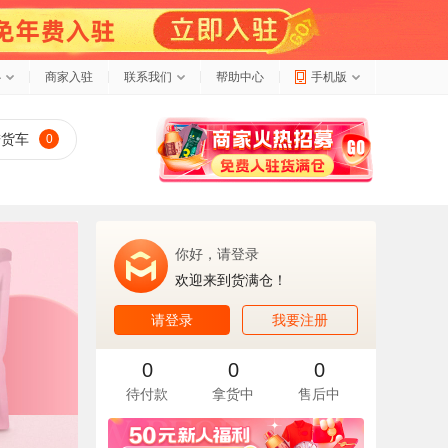
心
商家入驻
联系我们
帮助中心
手机版
进货车
0
你好，请登录
欢迎来到货满仓！
请登录
我要注册
0
0
0
待付款
拿货中
售后中