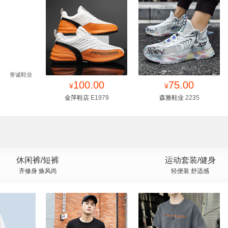
罗斯鞋行
众赢真皮鞋厂
找同款
100.00
收藏
找同款
75.00
收藏
¥
¥
金萍鞋店
E1979
森雅鞋业
2235
休闲裤/短裤
运动套装/健身
齐修身 焕风尚
轻便装 舒适感