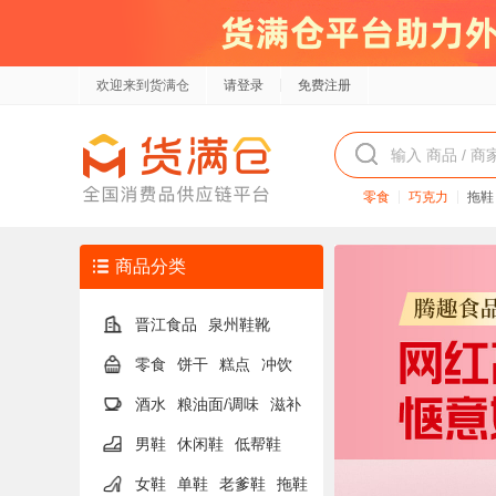
欢迎来到货满仓
请登录
免费注册
零食
巧克力
拖鞋
商品分类
晋江食品
泉州鞋靴
零食
饼干
糕点
冲饮
酒水
粮油面/调味
滋补
男鞋
休闲鞋
低帮鞋
女鞋
单鞋
老爹鞋
拖鞋