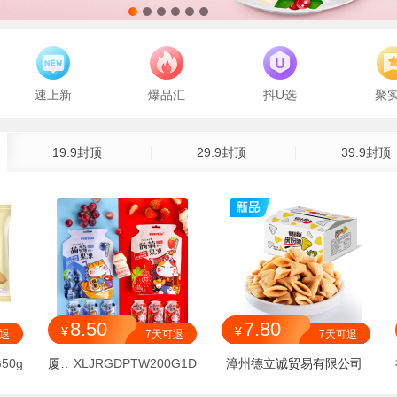
速上新
爆品汇
抖U选
聚
19.9封顶
29.9封顶
39.9封顶
8.50
7.80
¥
¥
可退
7天可退
7天可退
50g
厦门陶然贸易有限公司
XLJRGDPTW200G1D
漳州德立诚贸易有限公司