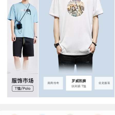
罗威凯狮
罗威凯狮
佐龙服装
南商传奇
佐龙服装
休闲裤 T恤