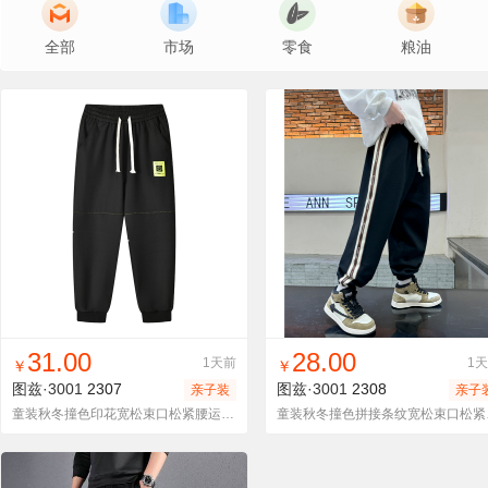
全部
市场
零食
粮油
找同款
加入进货车
收藏
找同款
加入进货车
收藏
31.00
28.00
1天前
1
￥
￥
图兹·3001
2307
图兹·3001
2308
亲子装
亲子
童装秋冬撞色印花宽松束口松紧腰运动裤韩版休闲百搭运动长裤
童装秋冬撞