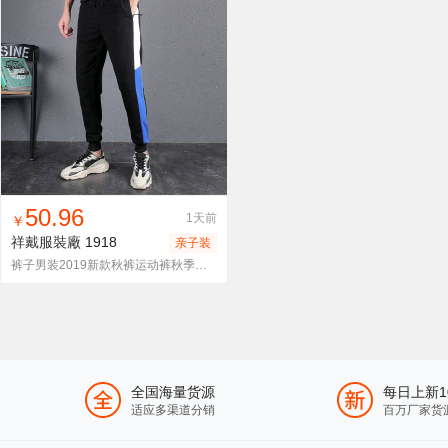
找同款
加入进货车
收藏
50.96
1天前
￥
祥戴服裝廠
1918
亲子装
裤子男装2019新款秋裤运动裤秋季百搭款韩版潮流中学生休闲长裤
全国海量货源
每日上新1
适应多渠道分销
百万厂家货