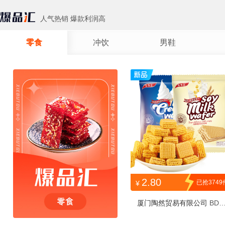
人气热销 爆款利润高
零食
冲饮
男鞋
2.80
已抢3749
¥
厦门陶然贸易有限公司
BDY