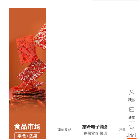
我的
通知
莱希电子商务
希电子商务
六州食品
如意食品
六州食品
糖果零食 果冻
进货车