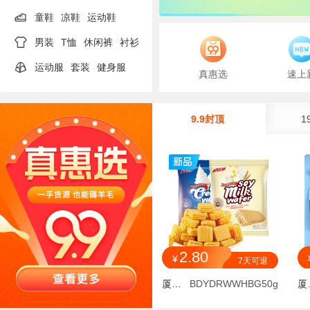
童鞋
凉鞋
运动鞋
男装
T恤
休闲裤
衬衫
运动服
套装
健身服
真惠选
速上
9.9封顶
1
2.80
¥
7天可退
厦门陶然贸易有限公司
BDYDRWWHBG50g
厦门