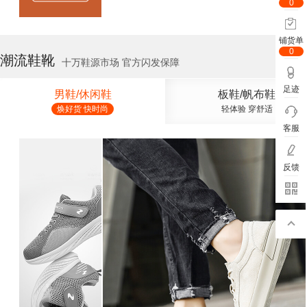
0
铺货单
0
潮流鞋靴
十万鞋源市场 官方闪发保障
足迹
男鞋/休闲鞋
板鞋/帆布鞋
焕好货 快时尚
轻体验 穿舒适
客服
反馈