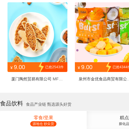
RWWHBG50g
9.00
9.00
已抢2543件
已抢4344
¥
¥
厦门陶然贸易有限公司
MFXY
泉州市金优食品商贸有限公
SYW80G1H
6354064
食品饮料
食品产业链 甄选源头好货
零食/坚果
糕点
源地仓 炒尖货
膨化品