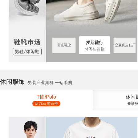
罗斯鞋行
罗斯鞋行
众赢真皮鞋厂
誉诚鞋业
众赢真皮鞋厂
休闲鞋 凉拖
休闲服饰
男装产业集群 一站采购
T恤/Polo
休闲
活力满 显百搭
齐修身