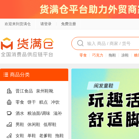
欢迎来到货满仓
请登录
免费注册
零食
巧克力
拖鞋
凉鞋
糖
商品分类
晋江食品
泉州鞋靴
零食
饼干
糕点
冲饮
酒水
粮油面/调味
滋补
男鞋
休闲鞋
低帮鞋
女鞋
单鞋
老爹鞋
拖鞋