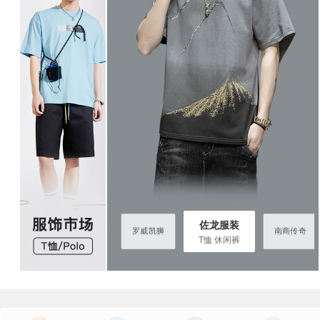
佐龙服装
佐龙服装
南商传奇
罗威凯狮
南商传奇
T恤 休闲裤