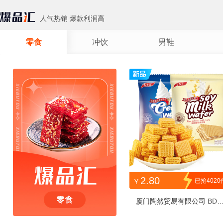
人气热销 爆款利润高
零食
冲饮
男鞋
2.80
已抢4020
¥
厦门陶然贸易有限公司
BDY