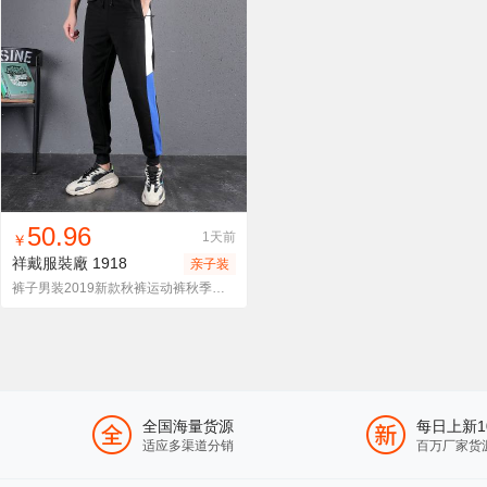
找同款
加入进货车
收藏
50.96
1天前
￥
祥戴服裝廠
1918
亲子装
裤子男装2019新款秋裤运动裤秋季百搭款韩版潮流中学生休闲长裤
全国海量货源
每日上新1
适应多渠道分销
百万厂家货