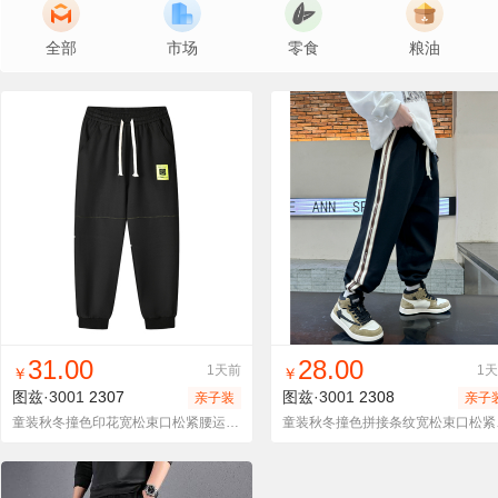
全部
市场
零食
粮油
找同款
加入进货车
收藏
找同款
加入进货车
收藏
31.00
28.00
1天前
1
￥
￥
图兹·3001
2307
图兹·3001
2308
亲子装
亲子
童装秋冬撞色印花宽松束口松紧腰运动裤韩版休闲百搭运动长裤
童装秋冬撞