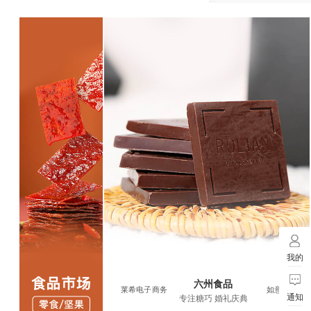
我的
六州食品
六州食品
如意食品
莱希电子商务
如意食品
通知
专注糖巧 婚礼庆典