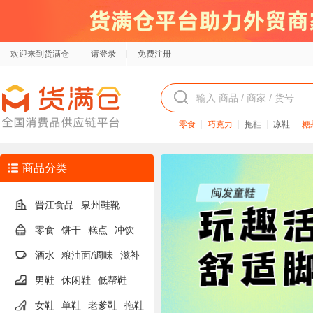
欢迎来到货满仓
请登录
免费注册
零食
巧克力
拖鞋
凉鞋
糖
商品分类
晋江食品
泉州鞋靴
零食
饼干
糕点
冲饮
酒水
粮油面/调味
滋补
男鞋
休闲鞋
低帮鞋
女鞋
单鞋
老爹鞋
拖鞋