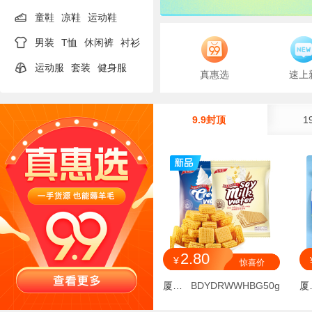
童鞋
凉鞋
运动鞋
男装
T恤
休闲裤
衬衫
运动服
套装
健身服
真惠选
速上
9.9封顶
1
2.80
¥
惊喜价
厦门陶然贸易有限公司
BDYDRWWHBG50g
厦门