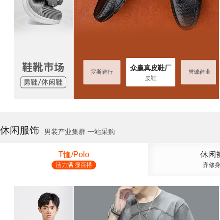
众赢真皮鞋厂
赢真皮鞋厂
誉诚鞋业
罗斯鞋行
誉诚鞋业
皮鞋
休闲服饰
男装产业集群 一站采购
T恤/Polo
休闲
活力满 显百搭
齐修身