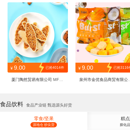
RWWHBG50g
9.00
9.00
已抢4014件
已抢3116
¥
¥
厦门陶然贸易有限公司
MFXY
泉州市金优食品商贸有限公
SYW80G1H
6354064
食品饮料
食品产业链 甄选源头好货
零食/坚果
糕点
源地仓 炒尖货
膨化品