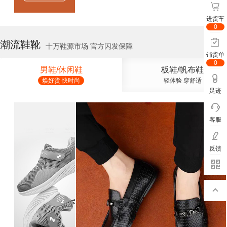
进货车
0
潮流鞋靴
十万鞋源市场 官方闪发保障
铺货单
0
男鞋/休闲鞋
板鞋/帆布鞋
焕好货 快时尚
轻体验 穿舒适
足迹
客服
反馈