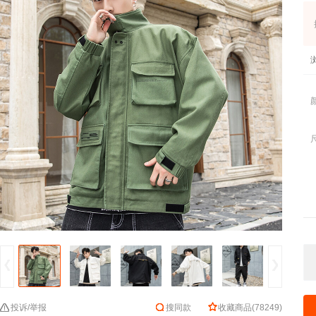
投诉/举报
搜同款
收藏商品
(
78249
)