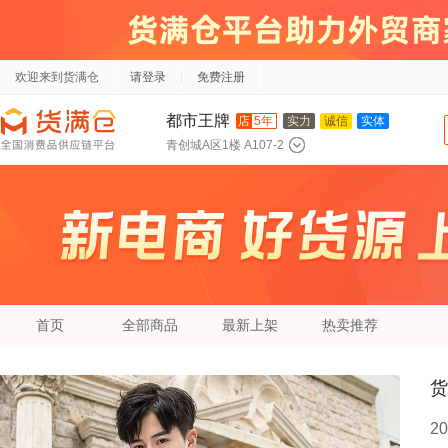
欢迎来到货满仓
请登录
免费注册
都市王牌
店
5年
实力
诚信
实体
青创城A区1楼 A107-2
首页
全部商品
最新上架
热卖推荐
货
2