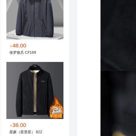
48.00
￥
保罗狼爪 CF169
38.00
￥
星豪（星昱星） 922