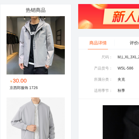
热销商品
商品详情
评价
尺码：
M,L,XL,3XL
产品货号：
WSL-586
所属分类：
夹克
30.00
￥
京西郎服饰 1726
适用季节：
秋季