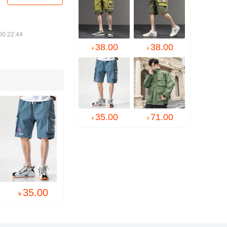
:22:44
38.00
38.00
￥
￥
35.00
71.00
￥
￥

35.00