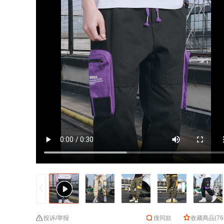
投诉/举报
搜同款
收藏商品
(
76