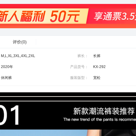
评价
(0)
M,L,XL,3XL,4XL,2XL
裤长：
长裤
2020年
产品货号：
KX-292
休闲裤
服装版型：
宽松