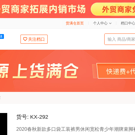
货满仓首页
个人中心
档口中
体
关注档口
荐
货号: KX-292
2020春秋新款多口袋工装裤男休闲宽松青少年潮牌束脚