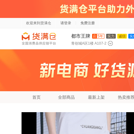
欢迎来到货满仓
请登录
免费注册
都市王牌
店
5年
实力
诚信
实
青创城A区1楼 A107-2
首页
全部商品
最新上架
热卖推