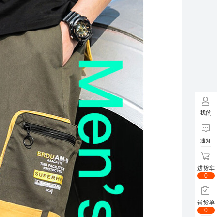
我的
通知
进货车
0
铺货单
0