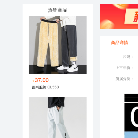
热销商品
商品详情
尺码：
上市年份：
所属分类：
37.00
￥
蕾尚服饰 QL558