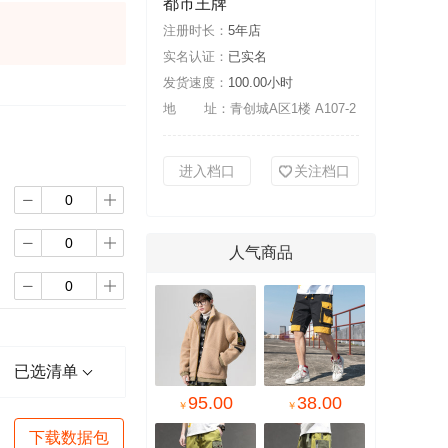
都市王牌
注册时长：
5年店
实名认证：
已实名
发货速度：
100.00小时
地 址：
青创城A区1楼 A107-2
进入档口
关注档口




人气商品


已选清单
95.00
38.00
￥
￥
下载数据包