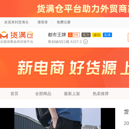
欢迎来到货满仓
请登录
免费注册
都市王牌
店
5年
实力
诚信
实体
青创城A区1楼 A107-2
首页
全部商品
最新上架
热卖推荐
货
2