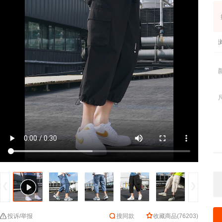
投诉/举报
搜同款
收藏商品
(
76203
)