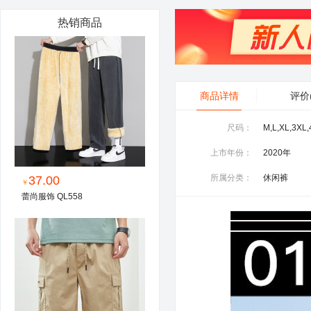
热销商品
商品详情
评价
尺码：
M,L,XL,3XL
上市年份：
2020年
所属分类：
休闲裤
37.00
￥
蕾尚服饰 QL558