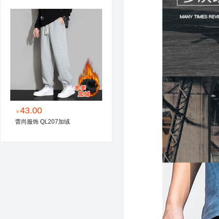
43.00
￥
蕾尚服饰 QL207加绒