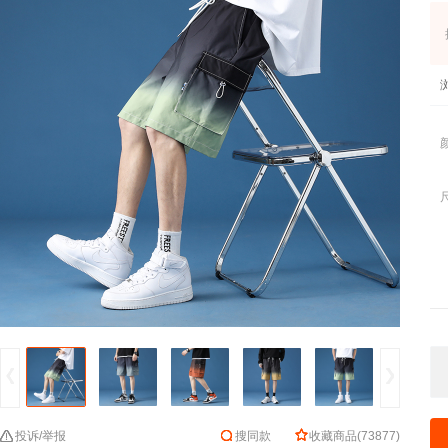
投诉/举报
搜同款
收藏商品
(
73877
)