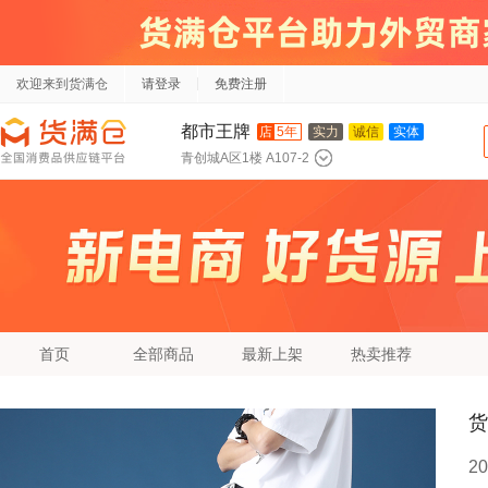
欢迎来到货满仓
请登录
免费注册
都市王牌
店
5年
实力
诚信
实体
青创城A区1楼 A107-2
首页
全部商品
最新上架
热卖推荐
货
2