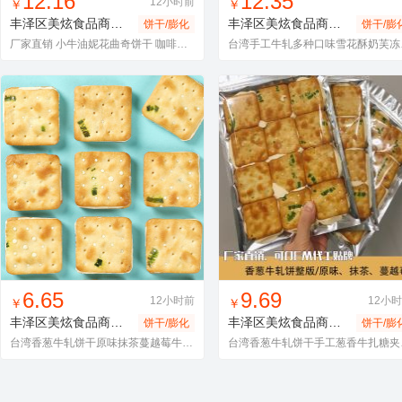
12.16
12.35
12小时前
12小
￥
￥
丰泽区美炫食品商行
小花曲奇
丰泽区美炫食品商行
雪花酥
饼干/膨化
饼干/膨
厂家直销 小牛油妮花曲奇饼干 咖啡树莓抹茶紫薯 零食珍藏礼盒
台湾手工
找同款
加入进货车
收藏
找同款
加入进货车
收藏
6.65
9.69
12小时前
12小
￥
￥
丰泽区美炫食品商行
牛轧饼
丰泽区美炫食品商行
牛轧饼
饼干/膨化
饼干/膨
台湾香葱牛轧饼干原味抹茶蔓越莓牛轧糖夹心饼饼干12块装袋装180g
台湾香葱牛