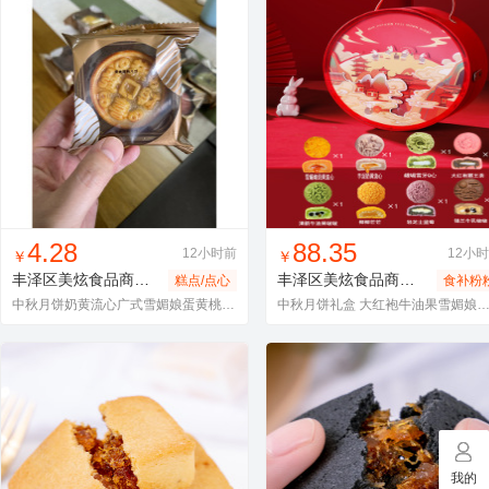
找同款
加入进货车
收藏
找同款
加入进货车
收藏
4.28
88.35
12小时前
12小
￥
￥
丰泽区美炫食品商行
月饼散装
丰泽区美炫食品商行
圆形手提
糕点/点心
食补粉
中秋月饼奶黄流心广式雪媚娘蛋黄桃山皮海苔厂家企业 伴手礼 红豆
中秋月饼礼盒 大红袍牛油果雪媚娘奶 黄流心厚芋支持企
我的