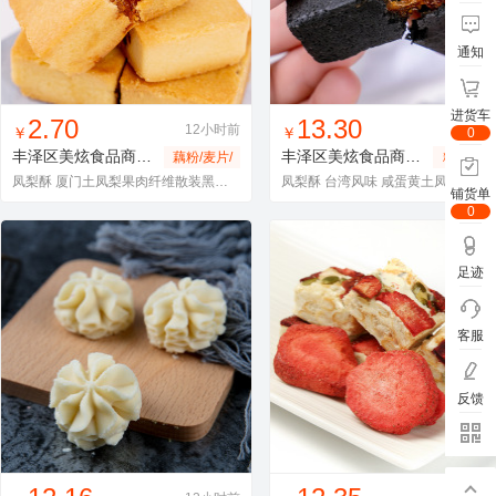
通知
进货车
找同款
加入进货车
收藏
找同款
加入进货车
收藏
2.70
13.30
12小时前
12小
￥
￥
0
丰泽区美炫食品商行
方形凤梨酥
丰泽区美炫食品商行
方形黑凤
藕粉/麦片/
糖果零食
冲饮品
果冻/布
凤梨酥 厦门土凤梨果肉纤维散装黑凤梨可OEM代工贴牌研发厂家直销
凤梨酥 台湾风味 咸蛋黄
铺货单
0
足迹
客服
反馈
找同款
加入进货车
收藏
找同款
加入进货车
收藏