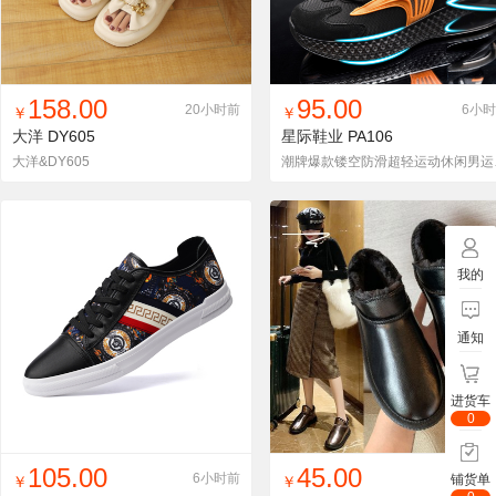
找同款
加入铺货单
收藏
找同款
加入铺货单
收藏
158.00
95.00
20小时前
6小
￥
￥
大洋
DY605
星际鞋业
PA106
大洋&DY605
潮牌爆
我的
通知
进货车
0
找同款
加入铺货单
收藏
找同款
加入铺货单
收藏
105.00
45.00
6小时前
6小
铺货单
￥
￥