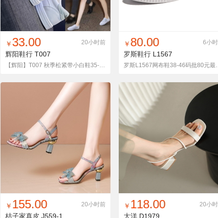
找同款
加入铺货单
收藏
找同款
加入铺货单
收藏
33.00
80.00
20小时前
6小
￥
￥
辉阳鞋行
T007
罗斯鞋行
L1567
【辉阳】T007 秋季松紧带小白鞋35-40批33，运动码脚
罗斯L1567网布鞋38
找同款
加入铺货单
收藏
找同款
加入铺货单
收藏
155.00
118.00
20小时前
20小
￥
￥
桔子家真皮
J559-1
大洋
D1979