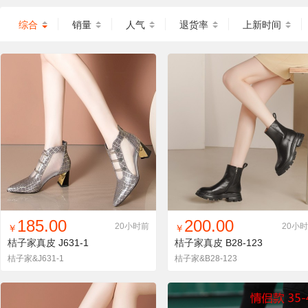
综合
销量
人气
退货率
上新时间
找同款
加入铺货单
收藏
找同款
加入铺货单
收藏
185.00
200.00
20小时前
20小
￥
￥
桔子家真皮
J631-1
桔子家真皮
B28-123
桔子家&J631-1
桔子家&B28-123