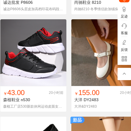
0
诚达批发
P8606
尚驰鞋业
8210
诚达P8606头层皮加高档印花布码段36-45码拿货价105
尚驰8210 冬季情侣款加绒保
足迹
客服
反馈
找同款
加入铺货单
收藏
找同款
加入铺货单
收藏
43.00
155.00
20小时前
20小
￥
￥
森植鞋业
n530
大洋
DY2483
森植工厂店530新款休闲运动皮面女鞋38-45
大洋&DY2483