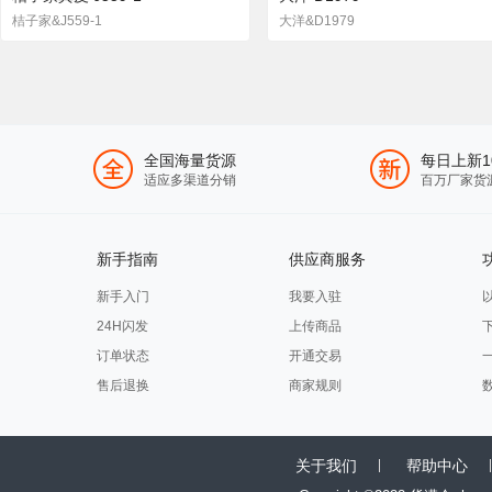
桔子家&J559-1
大洋&D1979
全国海量货源
每日上新1
适应多渠道分销
百万厂家货
新手指南
供应商服务
新手入门
我要入驻
24H闪发
上传商品
订单状态
开通交易
售后退换
商家规则
关于我们
帮助中心