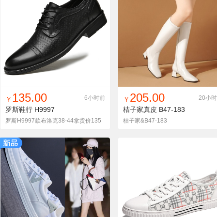
找同款
加入铺货单
收藏
找同款
加入铺货单
收藏
135.00
205.00
6小时前
20小
￥
￥
罗斯鞋行
H9997
桔子家真皮
B47-183
罗斯H9997款布洛克38-44拿货价135
桔子家&B47-183