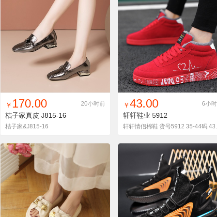
找同款
加入铺货单
收藏
找同款
加入铺货单
收藏
170.00
43.00
20小时前
6小
￥
￥
桔子家真皮
J815-16
轩轩鞋业
5912
桔子家&J815-16
轩轩情侣棉鞋