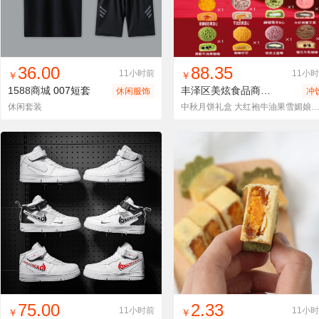
找同款
加入进货车
收藏
找同款
加入进货车
收藏
36.00
88.35
11小时前
11小
￥
￥
1588商城
007短套
丰泽区美炫食品商行
圆形手提
休闲服饰
冲
休闲套装
中秋月饼礼盒 大红袍牛油果雪媚娘奶 黄流心厚芋支持企
找同款
加入进货车
收藏
找同款
加入进货车
收藏
75.00
2.33
11小时前
11小
￥
￥