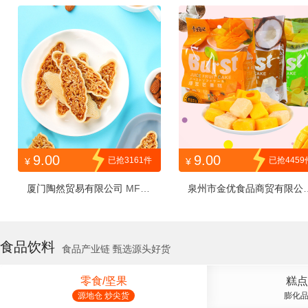
RWWHBG50g
9.00
9.00
已抢3161件
已抢4459
¥
¥
厦门陶然贸易有限公司
MFXY
泉州市金优食品商贸有限公
SYW80G1H
6354064
食品饮料
食品产业链 甄选源头好货
零食/坚果
糕点
源地仓 炒尖货
膨化品