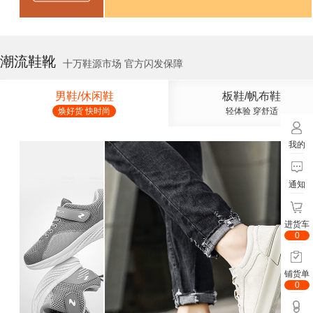
潮流鞋靴
十万鞋源市场 官方闪发保障
男鞋/休闲鞋
板鞋/帆布鞋
焕好货 快时尚
轻体验 穿舒适
我的
通知
进货车
0
铺货单
0