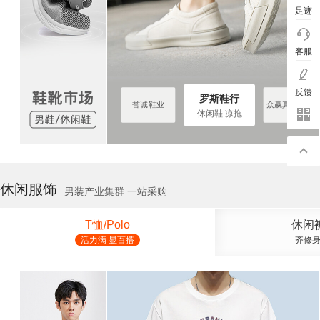
足迹
客服
反馈
罗斯鞋行
罗斯鞋行
众赢真皮鞋厂
誉诚鞋业
众赢真皮鞋厂
休闲鞋 凉拖
休闲服饰
男装产业集群 一站采购
T恤/Polo
休闲
活力满 显百搭
齐修身