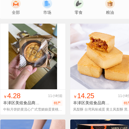
全部
市场
零食
粮油
找同款
加入进货车
收藏
找同款
加入进货车
收藏
4.28
14.25
11小时前
11小
￥
￥
丰泽区美炫食品商行
月饼散装
丰泽区美炫食品商行
黄色方形
特产
特
中秋月饼奶黄流心广式雪媚娘蛋黄桃山皮海苔厂家企业 伴手礼 红豆
凤梨酥 台湾风味咸蛋 黄