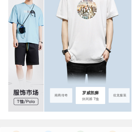
罗威凯狮
罗威凯狮
佐龙服装
南商传奇
佐龙服装
休闲裤 T恤