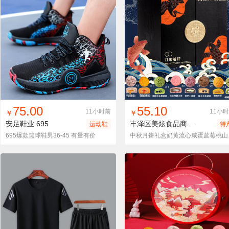
找同款
加入进货车
收藏
找同款
加入进货车
收藏
75.00
55.10
11小时前
11小
￥
￥
安足鞋业
695
丰泽区美炫食品商行
中秋月饼
运动鞋
特
695爆款篮球鞋男36-45 有量有价
中秋月饼礼