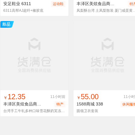
安足鞋业
6311
丰泽区美炫食品商行
凤梨酥
运动鞋
特
6311高帮AJ超纤+橡胶底
凤梨酥台湾 土凤梨散装 厦门咸蛋黄麻薯 可
找同款
加入进货车
收藏
找同款
加入进货车
收藏
12.35
55.00
11小时前
11小
￥
￥
丰泽区美炫食品商行
雪花酥
1588商城
338
特产
休闲服
台湾手工牛轧多种口味雪花酥奶芙冻干雪芙酥糕雪花Q小饼可贴牌
圆领卫衣套装