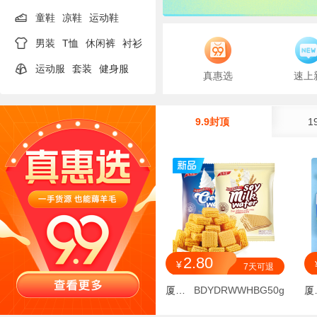
童鞋
凉鞋
运动鞋
男装
T恤
休闲裤
衬衫
运动服
套装
健身服
真惠选
速上
9.9封顶
1
2.80
¥
7天可退
厦门陶然贸易有限公司
BDYDRWWHBG50g
厦门