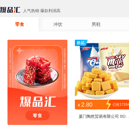
人气热销 爆款利润高
零食
冲饮
男鞋
2.80
已抢1726
¥
厦门陶然贸易有限公司
BDY