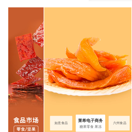
莱希电子商务
希电子商务
六州食品
如意食品
六州食品
糖果零食 果冻