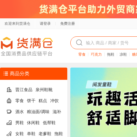
欢迎来到货满仓
请登录
免费注册
零食
巧克力
拖鞋
凉鞋
糖
商品分类
晋江食品
泉州鞋靴
零食
饼干
糕点
冲饮
酒水
粮油面/调味
滋补
男鞋
休闲鞋
低帮鞋
女鞋
单鞋
老爹鞋
拖鞋