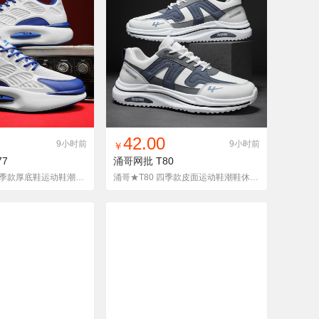
入铺货单
收藏
找同款
加入铺货单
收藏
42.00
9小时前
9小时前
￥
77
涌哥网批
T80
涌哥★BD77 四季款厚底鞋运动鞋潮鞋老爹鞋休闲鞋韩版走秀款
涌哥★T80 四季款皮面运动鞋潮鞋休闲鞋老爹鞋韩版学生男鞋