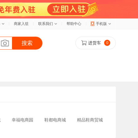
心
商家入驻
联系我们
帮助中心
手机版
搜索
进货车
0
城
幸福电商园
鞋都电商城
精品鞋商贸城