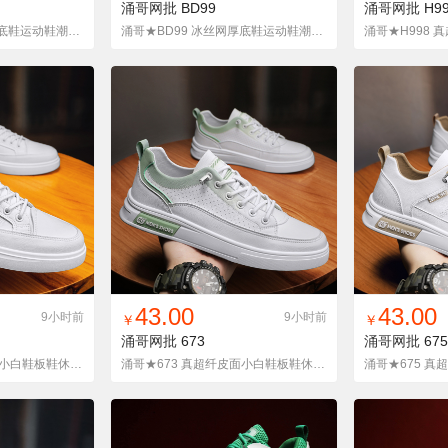
涌哥网批
BD99
涌哥网批
H9
涌哥★BD88 冰丝网厚底鞋运动鞋潮鞋老爹鞋休闲鞋韩版走秀款
涌哥★BD99 冰丝网厚底鞋运动鞋潮鞋老爹鞋休闲鞋韩版走秀款
货单
收藏
找同款
加入铺货单
收藏
找同款
加
43.00
43.00
9小时前
9小时前
￥
￥
涌哥网批
673
涌哥网批
675
涌哥★501 真超纤皮面小白鞋板鞋休闲学生单鞋韩版潮鞋男四季
涌哥★673 真超纤皮面小白鞋板鞋休闲学生单鞋韩版潮鞋男四季