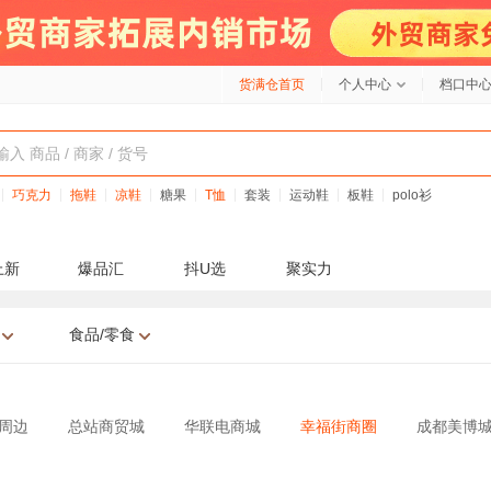
货满仓首页
个人中心
档口中
巧克力
拖鞋
凉鞋
糖果
T恤
套装
运动鞋
板鞋
polo衫
上新
爆品汇
抖U选
聚实力
食品/零食
周边
总站商贸城
华联电商城
幸福街商圈
成都美博