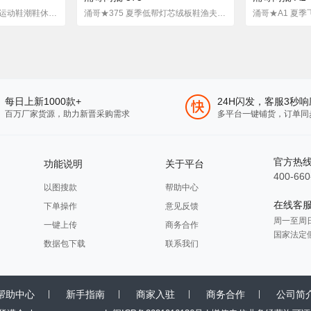
涌哥★936 网布厚底鞋运动鞋潮鞋休闲鞋老爹鞋韩版学生四季
涌哥★375 夏季低帮灯芯绒板鞋渔夫鞋懒人鞋一脚蹬布鞋潮男鞋
每日上新1000款+
24H闪发，客服3秒响
百万厂家货源，助力新晋采购需求
多平台一键铺货，订单同
官方热
功能说明
关于平台
400-660
以图搜款
帮助中心
在线客
下单操作
意见反馈
周一至周日 8
一键上传
商务合作
国家法定
数据包下载
联系我们
帮助中心
新手指南
商家入驻
商务合作
公司简