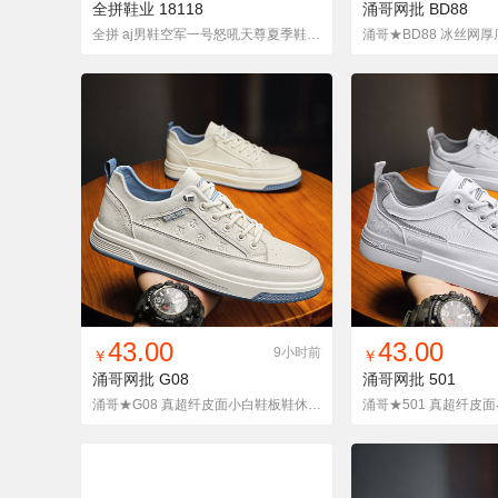
全拼鞋业
18118
涌哥网批
BD88
全拼 aj男鞋空军一号怒吼天尊夏季鞋子男女韩版高帮运动
找同款
加入铺货单
收藏
找同款
加入铺
43.00
43.00
9小时前
￥
￥
涌哥网批
G08
涌哥网批
501
涌哥★G08 真超纤皮面小白鞋板鞋休闲学生单鞋韩版潮鞋男四季