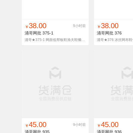
找同款
加入铺货单
收藏
找同款
加入铺
38.00
38.00
9小时前
￥
￥
涌哥网批
375-1
涌哥网批
376
涌哥★375-1 网面低帮板鞋渔夫鞋懒人鞋一脚蹬布鞋潮男鞋夏
找同款
加入铺货单
收藏
找同款
加入铺
45.00
45.00
9小时前
￥
￥
涌哥网批
935
涌哥网批
936