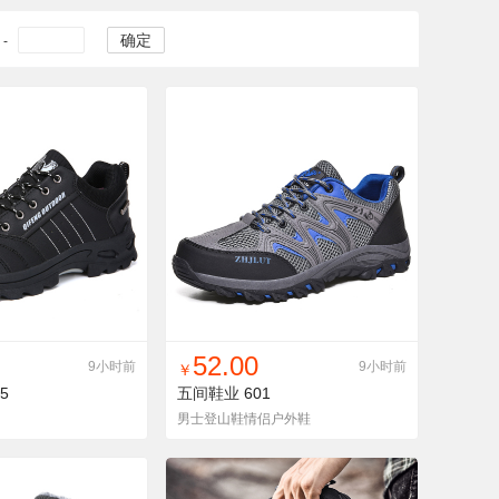
确定
-
入铺货单
收藏
找同款
加入铺货单
收藏
52.00
9小时前
9小时前
￥
5
五间鞋业
601
男士登山鞋情侣户外鞋