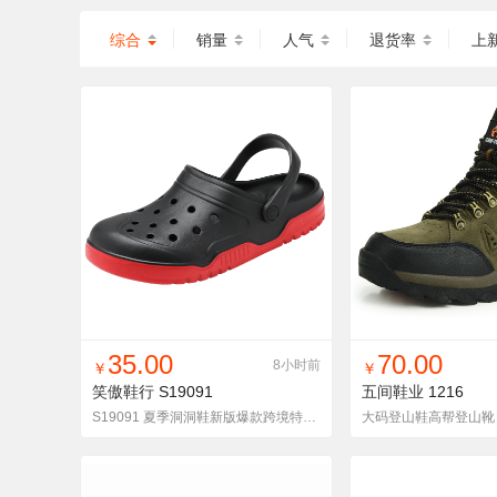
综合
销量
人气
退货率
上
找同款
加入铺货单
收藏
找同款
加入铺
35.00
70.00
8小时前
￥
￥
笑傲鞋行
S19091
五间鞋业
1216
S19091 夏季洞洞鞋新版爆款跨境特大码 49-50-51
大码登山鞋高帮登山靴