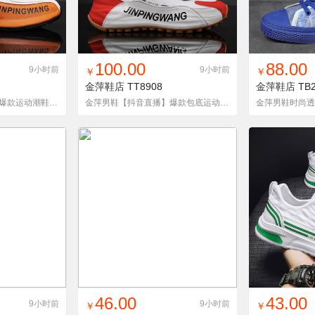
货单
收藏
找同款
加入铺货单
收藏
找同款
加
100.00
88.00
9小时前
9小时前
￥
￥
金萍鞋店
TT8908
金萍鞋店
TB2
金萍男鞋【抖音直播】爆款运动潮鞋E1979-P100
金萍男鞋【抖音直播】爆款包底运动休闲潮鞋TT8908
货单
收藏
找同款
加入铺货单
收藏
找同款
加
46.00
43.00
9小时前
9小时前
￥
￥