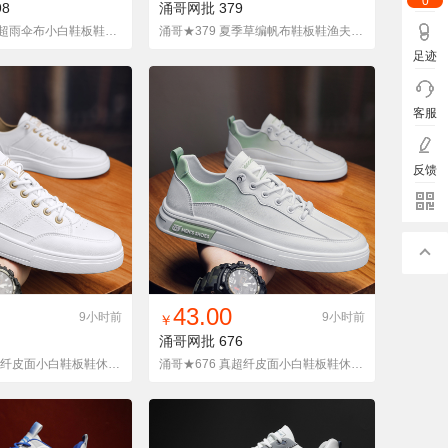
0
98
涌哥网批
379
涌哥★H998 真超雨伞布小白鞋板鞋休闲学生单鞋韩版潮鞋男鞋
涌哥★379 夏季草编帆布鞋板鞋渔夫鞋懒人鞋一脚蹬布鞋潮男鞋
足迹
客服
反馈
入铺货单
收藏
找同款
加入铺货单
收藏
43.00
9小时前
9小时前
￥
涌哥网批
676
涌哥★675 真超纤皮面小白鞋板鞋休闲学生单鞋韩版潮鞋男四季
涌哥★676 真超纤皮面小白鞋板鞋休闲学生单鞋韩版潮鞋男四季