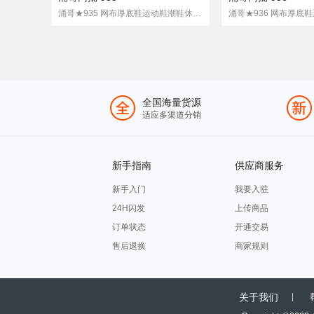
涌哥★935 网布厚底鞋运动鞋潮鞋休闲鞋老爹鞋韩版学生四季
全国海量货源
适应多渠道分销
新手指南
供应商服务
新手入门
我要入驻
24H闪发
上传商品
订单状态
开通交易
售后退换
商家规则
关于我们