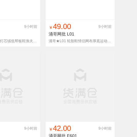
入铺货单
收藏
找同款
加入铺货单
收藏
49.00
9小时前
9小时前
￥
涌哥网批
L01
涌哥★378 网布灯芯绒低帮板鞋渔夫鞋懒人鞋一脚蹬布鞋潮男鞋
涌哥★L01 轮胎鞋情侣网布厚底运动潮鞋休闲老爹鞋学生四季
入铺货单
收藏
找同款
加入铺货单
收藏
42.00
9小时前
9小时前
￥
涌哥网批
F601