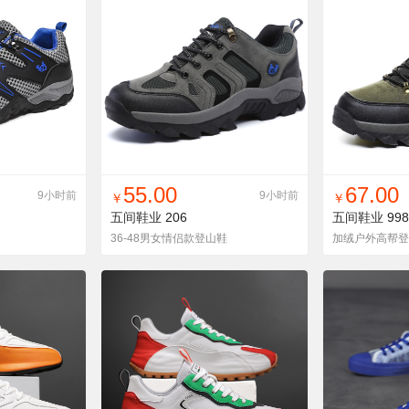
货单
收藏
找同款
加入铺货单
收藏
找同款
加
55.00
67.00
9小时前
9小时前
￥
￥
五间鞋业
206
五间鞋业
99
36-48男女情侣款登山鞋
加绒户外高帮登