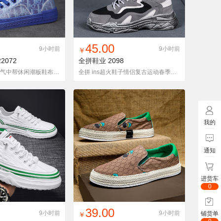
入铺货单
收藏
找同款
加入铺货单
收藏
45.00
9小时前
9小时前
￥
2072
全拼鞋业
2098
金萍男鞋时尚透气中帮休闲潮板鞋布鞋TB22072-P88
全拼 ins超火鞋子情侣复古运动春季新款韩版潮流增高透气
我的
通知
进货车
0
入铺货单
收藏
找同款
加入铺货单
收藏
39.00
9小时前
9小时前
铺货单
￥