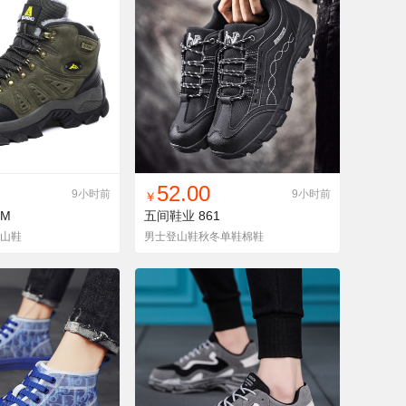
入铺货单
收藏
找同款
加入铺货单
收藏
52.00
9小时前
9小时前
￥
8M
五间鞋业
861
山鞋
男士登山鞋秋冬单鞋棉鞋