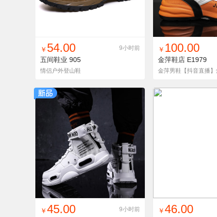
找同款
加入铺货单
收藏
找同款
加入铺
54.00
100.00
9小时前
￥
￥
五间鞋业
905
金萍鞋店
E1979
情侣户外登山鞋
找同款
加入铺货单
收藏
找同款
加入铺
45.00
46.00
9小时前
￥
￥