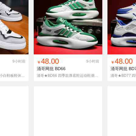
货单
收藏
找同款
加入铺货单
收藏
找同款
加
48.00
48.00
9小时前
9小时前
￥
￥
涌哥网批
BD66
涌哥网批
BD
涌哥★502 真超纤皮面小白鞋板鞋休闲学生单鞋韩版潮鞋男四季
涌哥★BD66 四季款厚底鞋运动鞋潮鞋老爹鞋休闲鞋韩版走秀款