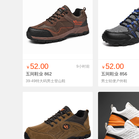
找同款
加入铺货单
收藏
找同款
加入铺
52.00
52.00
9小时前
￥
￥
五间鞋业
862
五间鞋业
856
39-49特大码男士登山鞋
男士轻便户外鞋