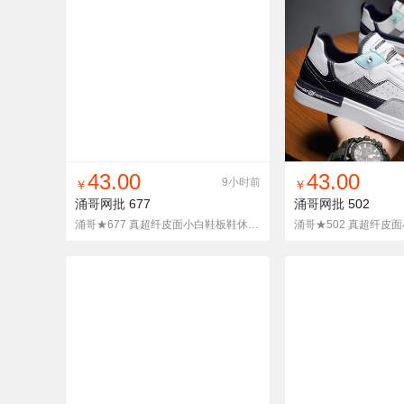
找同款
加入铺货单
收藏
找同款
加入铺
43.00
43.00
9小时前
￥
￥
涌哥网批
677
涌哥网批
502
涌哥★677 真超纤皮面小白鞋板鞋休闲学生单鞋韩版潮鞋男四季