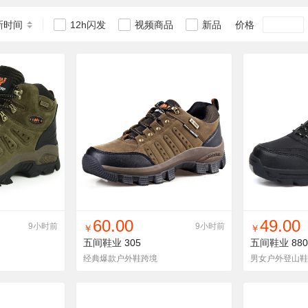
新时间
价格
12h闪发
视频商品
新品
货单
收藏
找同款
加入铺货单
收藏
找同款
加
60.00
49.00
9小时前
9小时前
￥
￥
五间鞋业
305
五间鞋业
880
经典爆款户外鞋跨境
男女户外登山鞋