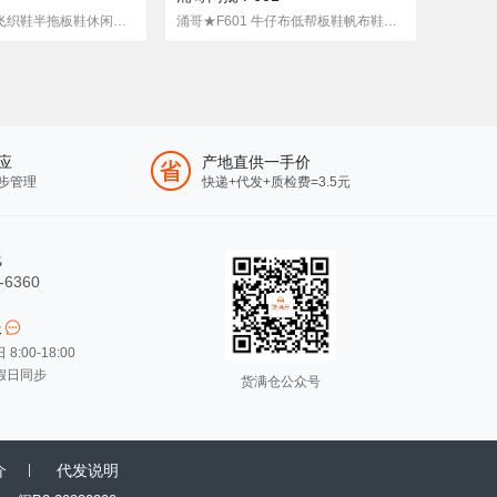
涌哥★A1 夏季飞织鞋半拖板鞋休闲鞋小白鞋潮鞋单鞋学生鞋男鞋
涌哥★F601 牛仔布低帮板鞋帆布鞋学生鞋布鞋休闲鞋男鞋潮鞋
应
产地直供一手价
步管理
快递+代发+质检费=3.5元
线
-6360
服
:00-18:00
假日同步
货满仓公众号
介
代发说明