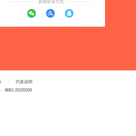
其他登录方式
介
代发说明
证：
闽B2-20220200