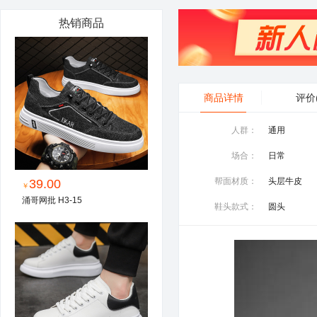
热销商品
商品详情
评价
人群：
通用
场合：
日常
帮面材质：
头层牛皮
39.00
￥
涌哥网批 H3-15
鞋头款式：
圆头