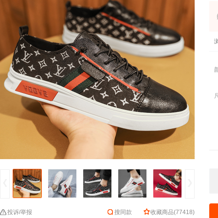
投诉/举报
搜同款
收藏商品
(
77418
)