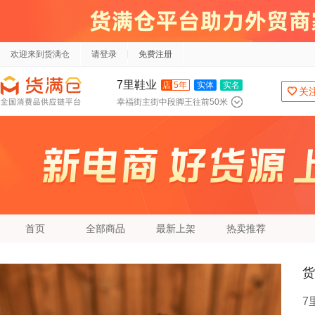
欢迎来到货满仓
请登录
免费注册
7里鞋业
店
5年
实体
实名
关
幸福街主街中段脚王往前50米
首页
全部商品
最新上架
热卖推荐
货
7