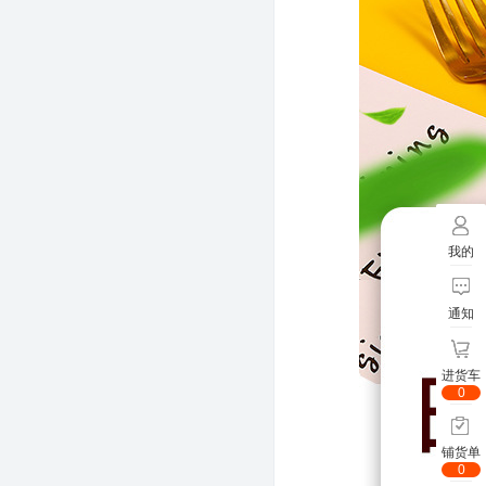
我的
通知
进货车
0
铺货单
0