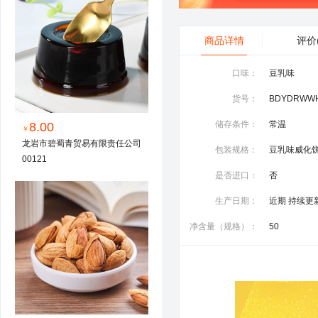
商品详情
评价
口味：
豆乳味
货号：
BDYDRWWH
储存条件：
常温
8.00
￥
龙岩市碧蜀青贸易有限责任公司
包装规格：
00121
是否进口：
否
生产日期：
近期 持续更
净含量（规格）：
50