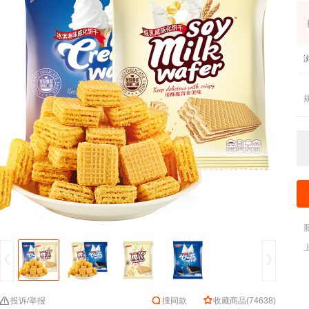
投诉/举报
搜同款
收藏商品
(
74638
)