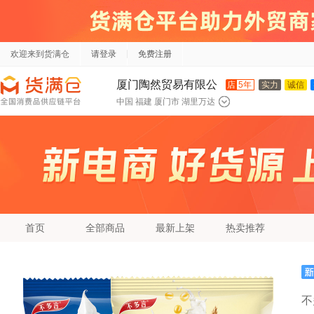
欢迎来到货满仓
请登录
免费注册
厦门陶然贸易有限公
店
5年
实力
诚信
中国 福建 厦门市 湖里万达
司
首页
全部商品
最新上架
热卖推荐
不