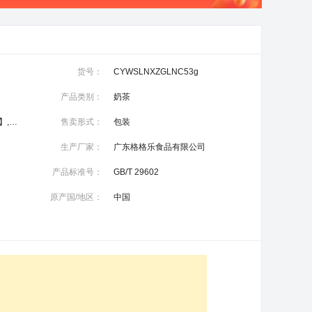
货号：
CYWSLNXZGLNC53g
产品类别：
奶茶
森鹿你心阿萨姆奶茶【1瓶】,森鹿你心白桃乌龙味【1瓶】,森鹿你心清新抹茶味【1瓶】,森鹿你心朱古力奶茶【1瓶】
售卖形式：
包装
生产厂家：
广东格格乐食品有限公司
产品标准号：
GB/T 29602
原产国/地区：
中国