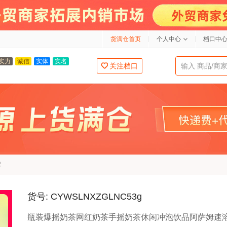
货满仓首页
个人中心
档口中
实力
诚信
实体
实名
关注档口
荐
货号: CYWSLNXZGLNC53g
瓶装爆摇奶茶网红奶茶手摇奶茶休闲冲泡饮品阿萨姆速