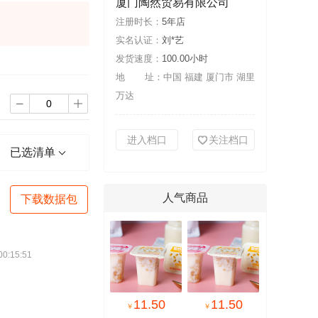
厦门陶然贸易有限公司
注册时长：
5年店
实名认证：
刘*艺
发货速度：
100.00小时
地 址：
中国 福建 厦门市 湖里
万达


进入档口
关注档口
已选清单
人气商品
下载数据包
:15:51
11.50
11.50
￥
￥