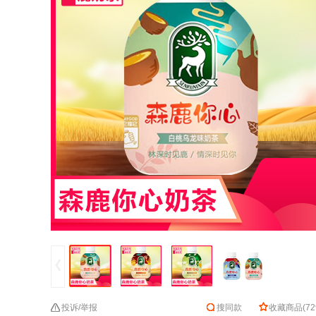
投诉/举报
搜同款
收藏商品
(
72