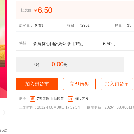
6.50
批发价
￥
浏览量：
9793
收藏：
72952
销量：
35
规格
森鹿你心阿萨姆奶茶【1瓶】
6.50元
0.00
0
件
元
加入进货车
立即购买
加入铺货单
服务
7天无理由退换货
捕快闪发
退
闪
上架时间：2022年06月08日 17:39:34
最后更新：2026年08月06日 00
952
)