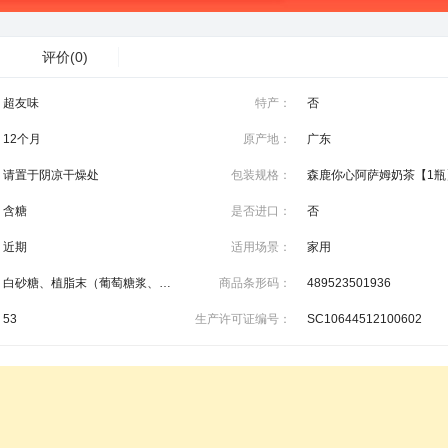
评价
(0)
超友味
特产：
否
12个月
原产地：
广东
请置于阴凉干燥处
包装规格：
含糖
是否进口：
否
近期
适用场景：
家用
白砂糖、植脂末（葡萄糖浆、全脂奶粉、食用盐等）
商品条形码：
489523501936
53
生产许可证编号：
SC10644512100602