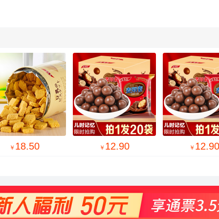
12.90
12.90
￥
￥
￥