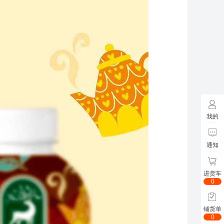
我的
通知
进货车
0
铺货单
0