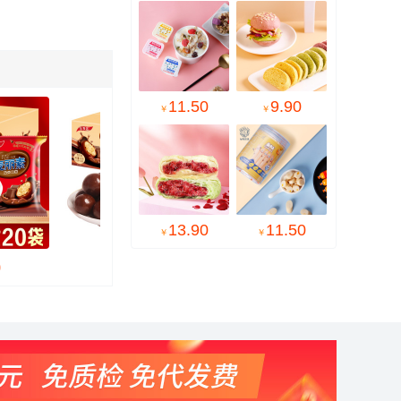
11.50
9.90
￥
￥

13.90
11.50
￥
￥
12.90