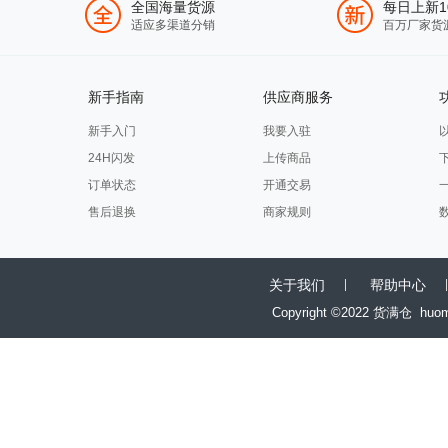
全国海量货源
每日上新1
适应多渠道分销
百万厂家货
新手指南
供应商服务
新手入门
我要入驻
24H闪发
上传商品
订单状态
开通交易
售后退换
商家规则
关于我们
帮助中心
Copyright ©2022 货满仓
huo