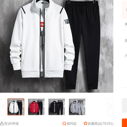
投诉/举报
搜同款
收藏商品
(
76191
)