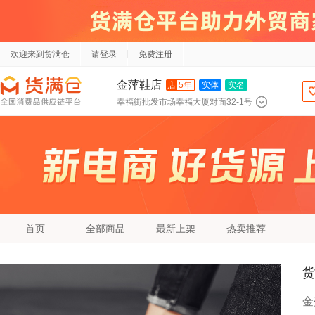
欢迎来到货满仓
请登录
免费注册
金萍鞋店
店
5年
实体
实名
幸福街批发市场幸福大厦对面32-1号
首页
全部商品
最新上架
热卖推荐
货
金