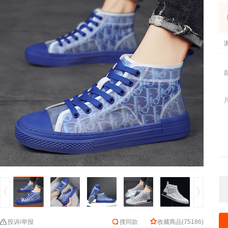
投诉/举报
搜同款
收藏商品
(
75186
)