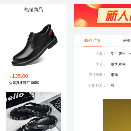
热销商品
商品详情
评价
人群：
学生,青年,中
季节：
夏季,春秋
流行元素：
素面
135.00
￥
众赢真皮鞋厂 0650
鞋面材质：
布