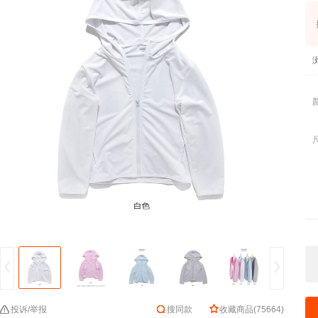
投诉/举报
搜同款
收藏商品
(
75664
)