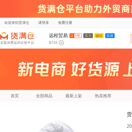
欢迎来到货满仓
请登录
免费注册
远程贸易
店
5年
实力
诚信
实体
B726
首页
全部商品
最新上架
热卖推荐
货
2