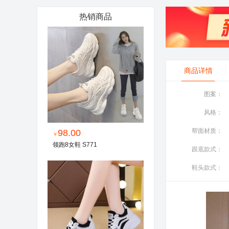
热销商品
商品详情
图案：
风格：
帮面材质：
98.00
￥
领跑8女鞋 S771
跟底款式：
鞋头款式：