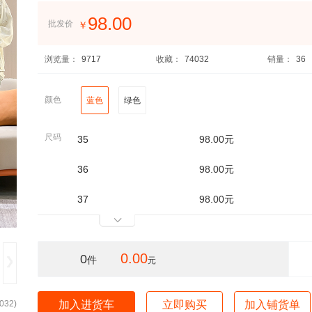
98.00
批发价
￥
浏览量：
9717
收藏：
74032
销量：
36
颜色
蓝色
绿色
尺码
35
98.00元
36
98.00元
37
98.00元
0.00
0
件
元
032
)
加入进货车
立即购买
加入铺货单