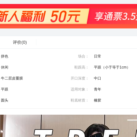
评价
(0)
拼色
场合：
日常
休闲
鞋跟高：
平跟（小于等于1cm）
牛二层皮覆膜
开口深度：
中口
平跟
适用对象：
青年
圆头
鞋底材质：
橡胶