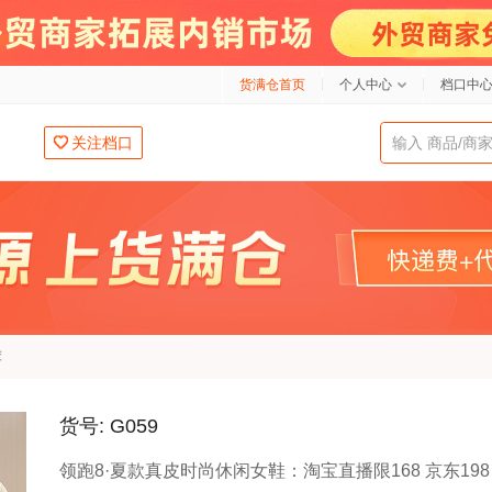
货满仓首页
个人中心
档口中
关注档口
荐
货号: G059
领跑8·夏款真皮时尚休闲女鞋：淘宝直播限168 京东198