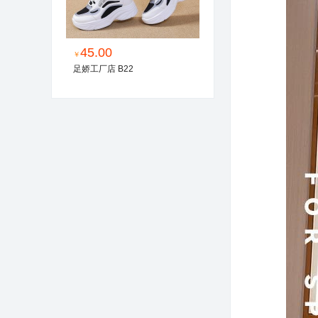
45.00
￥
足娇工厂店 B22