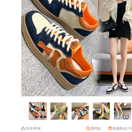
投诉/举报
搜同款
收藏商品
(
74