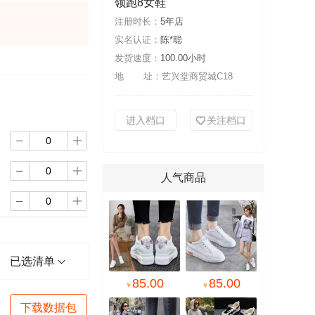
领跑8女鞋
注册时长：
5年店
实名认证：
陈*聪
发货速度：
100.00小时
地 址：
艺兴堂商贸城C18
进入档口
关注档口




人气商品


已选清单
85.00
85.00
￥
￥
下载数据包