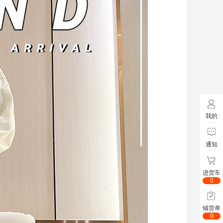
我的
通知
进货车
0
铺货单
0