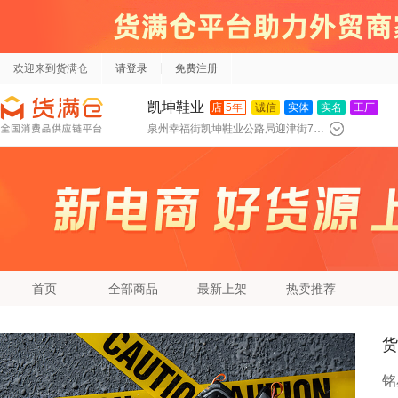
欢迎来到货满仓
请登录
免费注册
凯坤鞋业
店
5年
诚信
实体
实名
工厂
泉州幸福街凯坤鞋业公路局迎津街72号旭阳同店
首页
全部商品
最新上架
热卖推荐
货
铭