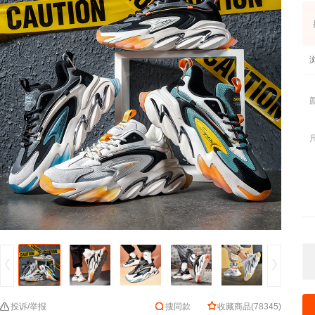
投诉/举报
搜同款
收藏商品
(
78345
)