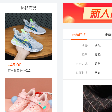
热销商品
商品详情
评价
功能：
透气
季节：
夏季
闭合方式：
系带
45.00
￥
叮当猫童鞋 K012
鞋面材质：
网布