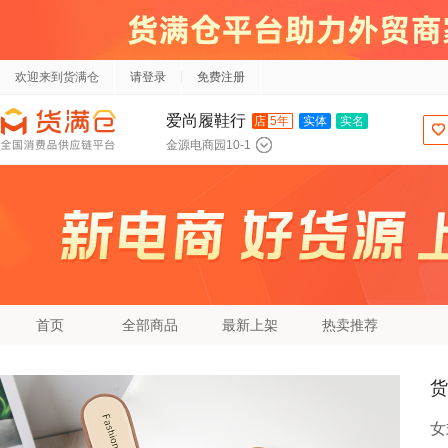
欢迎来到货满仓
请登录
免费注册
爱尚履鞋行
店
5年
实体
实名
金源电商园10-1
首页
全部商品
最新上架
热卖推荐
货
女