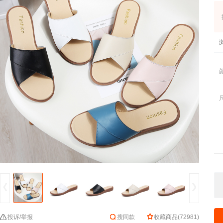
投诉/举报
搜同款
收藏商品
(
72981
)