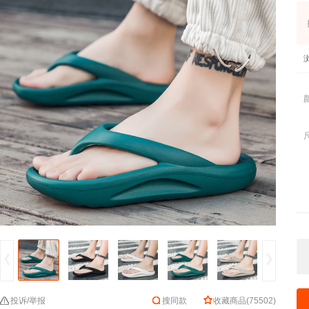
投诉/举报
搜同款
收藏商品
(
75502
)