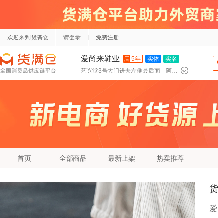
欢迎来到货满仓
请登录
免费注册
爱尚来鞋业
店
5年
实体
实名
艺兴堂3号大门进去左侧最后面，阿北 三毛店 中间
首页
全部商品
最新上架
热卖推荐
货
爱