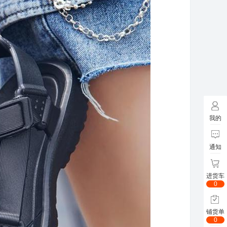
我的
通知
进货车
0
铺货单
0