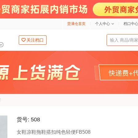
货满仓首页
个人中心
档口中
关注档口
荐
货号: 508
女鞋凉鞋拖鞋搭扣纯色轻便FB508