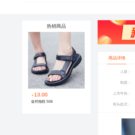
热销商品
商品详情
人群：
鞋跟：
上市年份：
13.00
￥
奋邦拖鞋 508
鞋头款式：