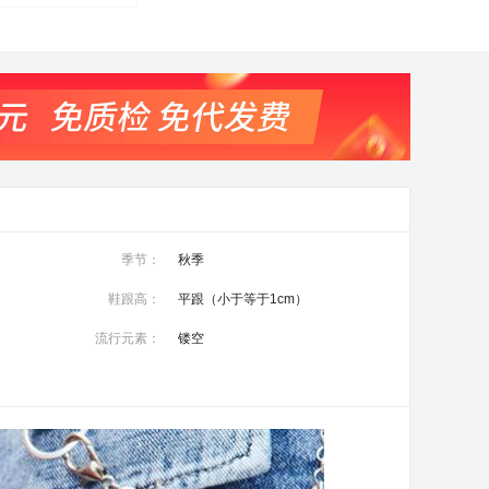
季节：
秋季
鞋跟高：
平跟（小于等于1cm）
流行元素：
镂空