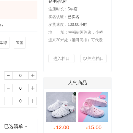
奋邦拖鞋
注册时长：
5年店
实名认证：
已实名
发货速度：
100.00小时
47
地 址：
幸福街河沟边，小桥
进来20米处（涌哥同排）可代发
军绿
宝蓝
进入档口
关注档口


人气商品




已选清单
12.00
15.00
￥
￥