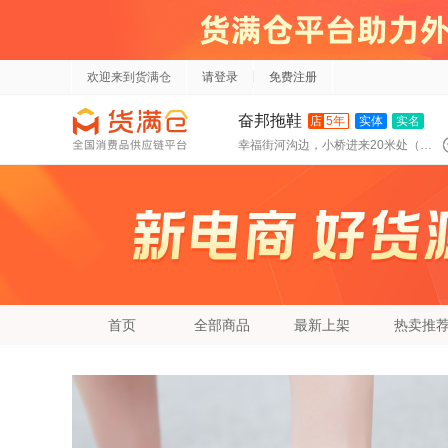
欢迎来到货满仓
请登录
免费注册
奋邦拖鞋
店
5年
实体
实名
幸福街河沟边，小桥进来20米处（涌哥同排）可代发
首页
全部商品
最新上架
热卖推