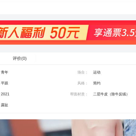
评价
(0)
青年
场合：
运动
平跟
风格：
简约
2021
帮面材质：
二层牛皮（除牛反绒）
露趾