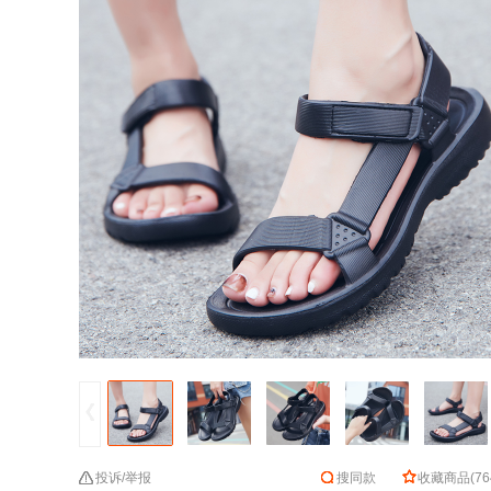
投诉/举报
搜同款
收藏商品
(
76