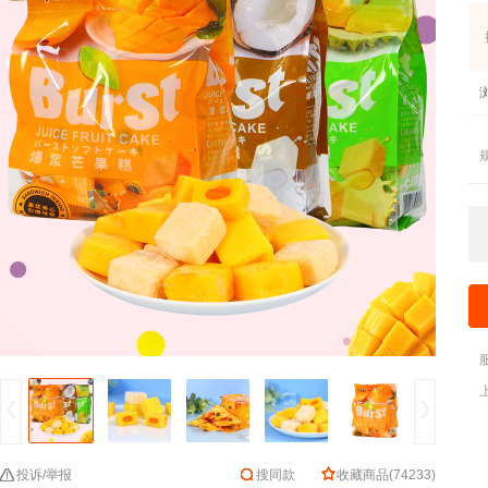
投诉/举报
搜同款
收藏商品
(
74233
)