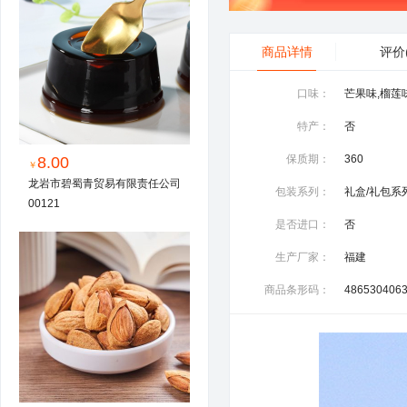
商品详情
评价
口味：
芒果味,榴莲
特产：
否
保质期：
360
8.00
￥
龙岩市碧蜀青贸易有限责任公司
包装系列：
礼盒/礼包系
00121
是否进口：
否
生产厂家：
福建
商品条形码：
486530406