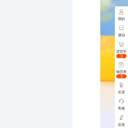
我的
通知
进货车
0
铺货单
0
足迹
客服
反馈