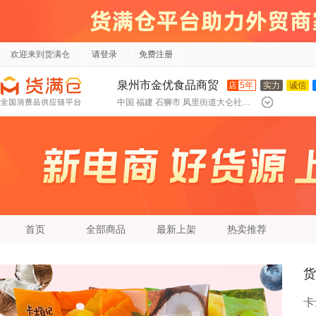
欢迎来到货满仓
请登录
免费注册
泉州市金优食品商贸
店
5年
实力
诚信
中国 福建 石狮市 凤里街道大仑社区普闻路192号
有限公司
首页
全部商品
最新上架
热卖推荐
货
卡