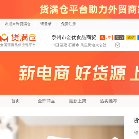
欢迎来到货满仓
请登录
免费注册
泉州市金优食品商贸
店
5年
实力
诚信
中国 福建 石狮市 凤里街道大仑社区普闻路192号
有限公司
首页
全部商品
最新上架
热卖推荐
货
印