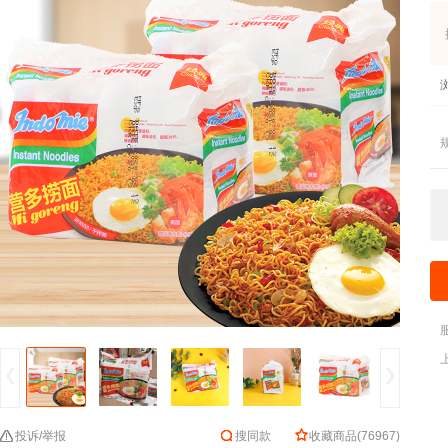
投诉/举报
搜同款
收藏商品
(
76967
)