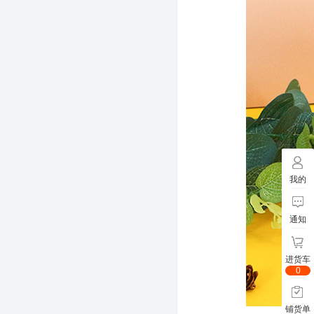
我的
通知
进货车
0
铺货单