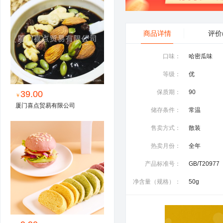
商品详情
评价
口味：
哈密瓜味
等级：
优
保质期：
90
39.00
￥
厦门喜点贸易有限公司
储存条件：
常温
售卖方式：
散装
热卖月份：
全年
产品标准号：
GB/T20977
净含量（规格）：
50g