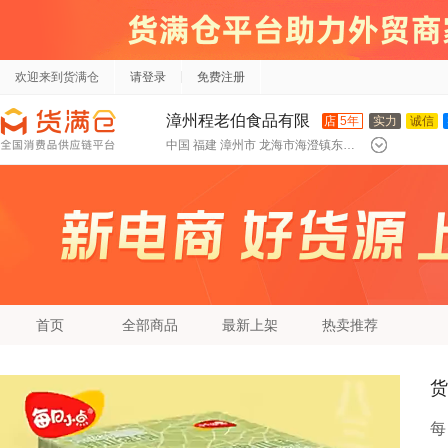
欢迎来到货满仓
请登录
免费注册
漳州程老伯食品有限
店
5年
实力
诚信
中国 福建 漳州市 龙海市海澄镇东园工业区程老伯食品有限公司
公司
首页
全部商品
最新上架
热卖推荐
货
每