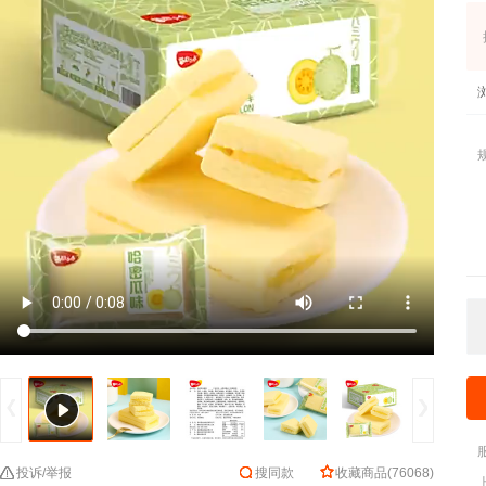
投诉/举报
搜同款
收藏商品
(
76068
)