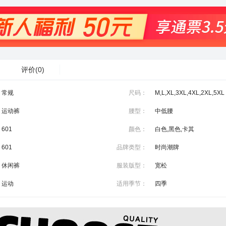
评价
(0)
常规
尺码：
M,L,XL,3XL,4XL,2XL,5XL
运动裤
腰型：
中低腰
601
颜色：
白色,黑色,卡其
601
品牌类型：
时尚潮牌
休闲裤
服装版型：
宽松
运动
适用季节：
四季