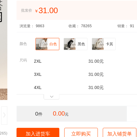
31.00
批发价
￥
浏览量：
9863
收藏：
78265
销量：
91
颜色
白色
黑色
卡其
尺码
2XL
31.00元
3XL
31.00元
4XL
31.00元
0.00
0
件
元
265
)
加入进货车
立即购买
加入铺货单