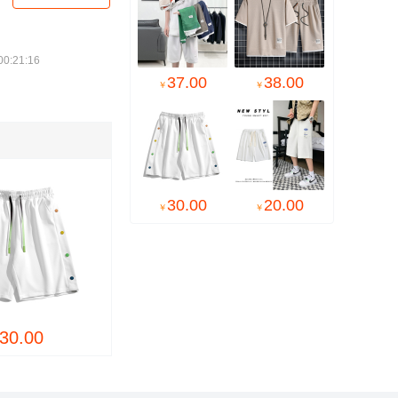
:21:16
37.00
38.00
￥
￥
30.00
20.00
￥
￥

22.00