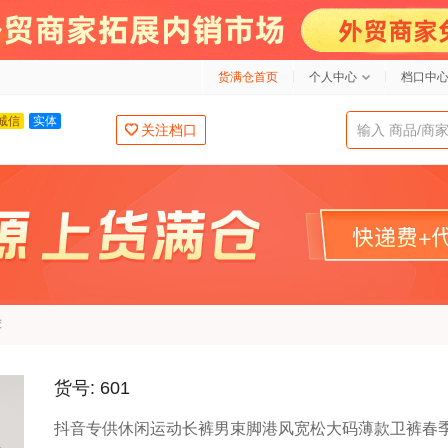
货满仓首页
个人中心
档口中
诚信
实体
关注档口
荐
货号: 601
抖音专供休闲运动长裤男束脚港风宽松大码薄款卫裤春