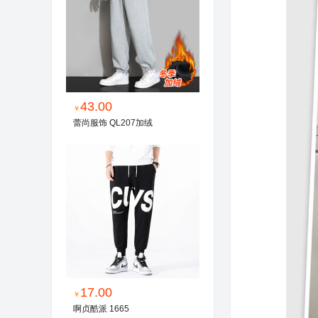
43.00
￥
蕾尚服饰 QL207加绒
17.00
￥
啊贞酷派 1665