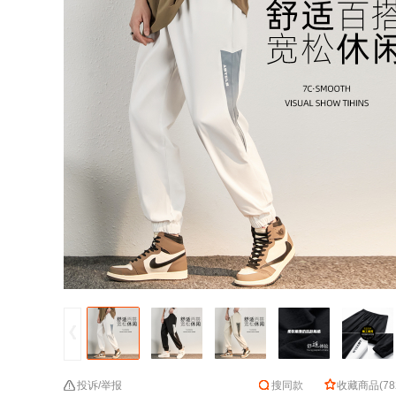
投诉/举报
搜同款
收藏商品
(
78