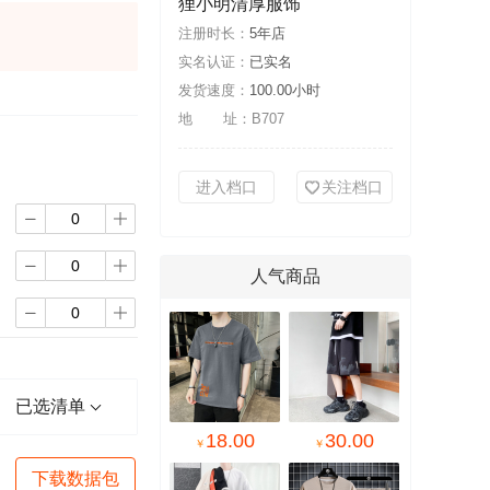
狸小明清厚服饰
注册时长：
5年店
实名认证：
已实名
发货速度：
100.00小时
地 址：
B707
进入档口
关注档口




人气商品


已选清单
18.00
30.00
￥
￥
下载数据包