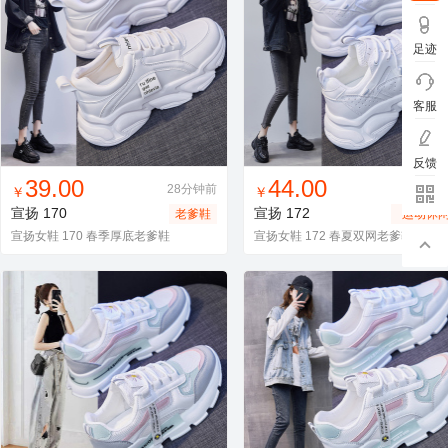
足迹
客服
反馈
找同款
加入进货车
收藏
找同款
加入进货车
收藏
39.00
44.00
28分钟前
28分
￥
￥
宣扬
170
宣扬
172
老爹鞋
运动休
鞋
宣扬女鞋 170 春季厚底老爹鞋
宣扬女鞋 172 春夏双网老爹鞋厚底运