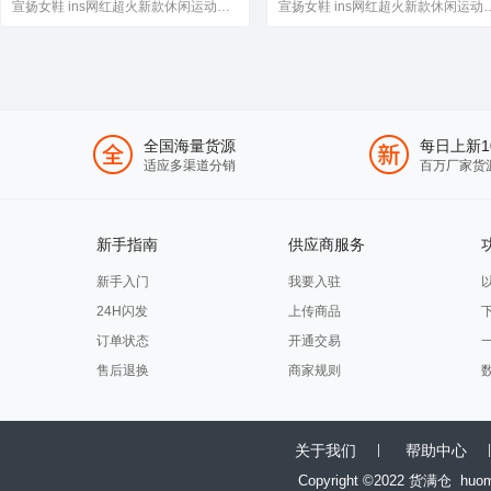
鞋
宣扬女鞋 ins网红超火新款休闲运动厚底老爹鞋女鞋
宣扬女鞋 ins网红超火新款
全国海量货源
每日上新1
适应多渠道分销
百万厂家货
新手指南
供应商服务
新手入门
我要入驻
24H闪发
上传商品
订单状态
开通交易
售后退换
商家规则
关于我们
帮助中心
Copyright ©2022 货满仓
huo