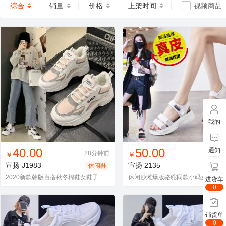
综合
销量
价格
上架时间
视频商品
我的
找同款
加入进货车
收藏
找同款
加入进货车
收藏
40.00
50.00
通知
28分钟前
28分
￥
￥
宣扬
J1983
宣扬
2135
休闲鞋
凉
2020新款韩版百搭秋冬棉鞋女鞋子加绒厚底松糕鞋休闲鞋老爹鞋
休闲沙滩
进货车
0
铺货单
0