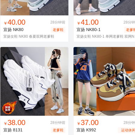
找同款
加入进货车
收藏
找同款
加入进货车
收藏
40.00
41.00
28分钟前
28分
￥
￥
宣扬
NK80
宣扬
NK80-1
老爹鞋
老爹
宣扬女鞋 NK80 春夏双网老爹鞋
宣扬女鞋
找同款
加入进货车
收藏
找同款
加入进货车
收藏
38.00
37.00
28分钟前
28分
￥
￥
宣扬
8131
宣扬
K992
老爹鞋
运动休