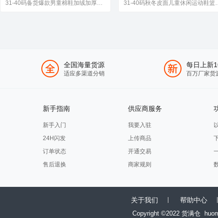
31-40码备货爆款男童棉鞋加绒加厚保暖鞋中大童钢爪支持代发
31-40码秋冬皮面儿童
全国海量货源
每日上新1
适应多渠道分销
百万厂家货
新手指南
供应商服务
新手入门
我要入驻
24H闪发
上传商品
订单状态
开通交易
售后退换
商家规则
关于我们
帮助中心
Copyright ©2022 货满仓
huo