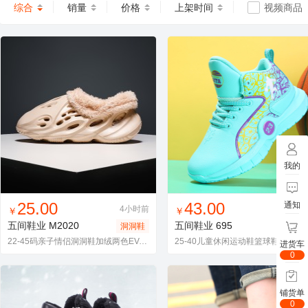
综合
销量
价格
上架时间
视频商品
我的
找同款
加入进货车
收藏
找同款
加入进货车
收藏
25.00
43.00
通知
4小时前
1小
￥
￥
五间鞋业
M2020
五间鞋业
695
洞洞鞋
运动
22-45码亲子情侣洞洞鞋加绒两色EVA跨境轻便境内外代发
25-40儿童休闲运动鞋篮
进货车
0
铺货单
0