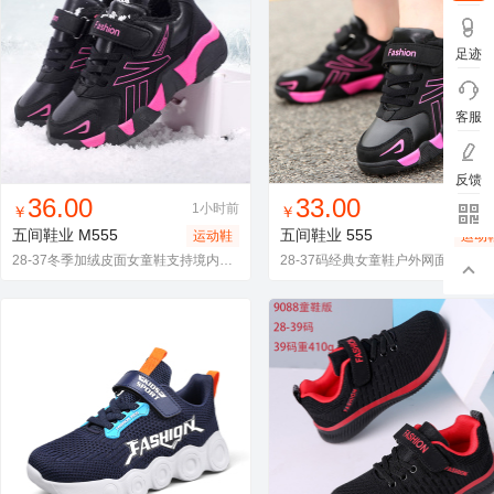
足迹
客服
反馈
找同款
加入进货车
收藏
找同款
加入进货车
收藏
36.00
33.00
1小时前
1小
￥
￥
五间鞋业
M555
五间鞋业
555
运动鞋
运动
28-37冬季加绒皮面女童鞋支持境内外代发
28-37码经典女童鞋户外网面