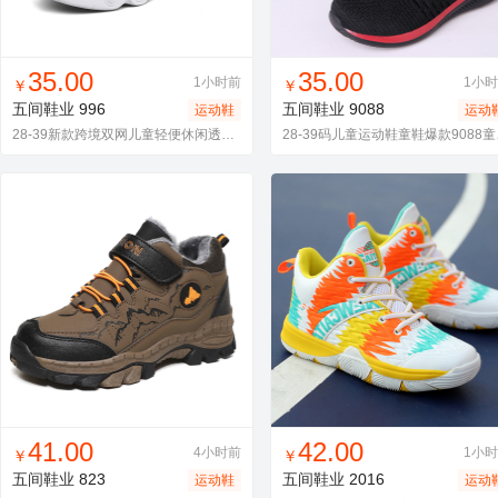
找同款
加入进货车
收藏
找同款
加入进货车
收藏
35.00
35.00
1小时前
1小
￥
￥
五间鞋业
996
五间鞋业
9088
运动鞋
运动
28-39新款跨境双网儿童轻便休闲透气运动鞋跑步鞋境内外代发
28-3
找同款
加入进货车
收藏
找同款
加入进货车
收藏
41.00
42.00
4小时前
1小
￥
￥
五间鞋业
823
五间鞋业
2016
运动鞋
运动