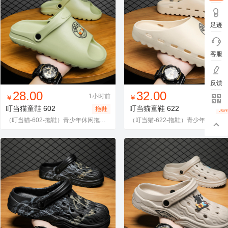
足迹
客服
反馈
找同款
加入进货车
收藏
找同款
加入进货车
收藏
28.00
32.00
1小时前
1小
￥
￥
叮当猫童鞋
602
叮当猫童鞋
622
拖鞋
拖
（叮当猫-602-拖鞋）青少年休闲拖鞋34-46P28
（叮当猫-622-拖鞋）青少年休闲拖鞋3