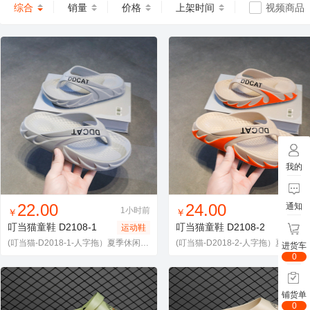
综合
销量
价格
上架时间
视频商品
我的
找同款
加入进货车
收藏
找同款
加入进货车
收藏
22.00
24.00
通知
1小时前
1小
￥
￥
叮当猫童鞋
D2108-1
叮当猫童鞋
D2108-2
运动鞋
运动
(叮当猫-D2018-1-人字拖）夏季休闲人字拖 34-46
(叮当猫-
进货车
0
铺货单
0