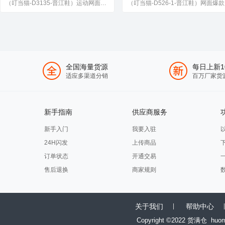
（叮当猫-D3135-晋江鞋）运动网面童鞋28-39P38
（叮
全国海量货源
每日上新1
适应多渠道分销
百万厂家货
新手指南
供应商服务
新手入门
我要入驻
24H闪发
上传商品
订单状态
开通交易
售后退换
商家规则
关于我们
帮助中心
Copyright ©2022 货满仓
huo