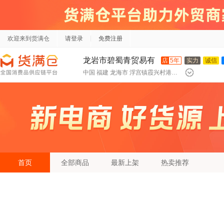
欢迎来到货满仓
请登录
免费注册
龙岩市碧蜀青贸易有
店
5年
实力
诚信
中国 福建 龙海市 浮宫镇霞兴村港边195号
限责任公司
首页
全部商品
最新上架
热卖推荐