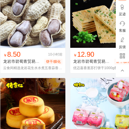
足迹
客服
反馈
找同款
加入进货车
收藏
找同款
加入进货车
收藏
8.50
12.90
10小时前
10小
￥
￥
龙岩市碧蜀青贸易有限责任公司
huasheng001
龙岩市碧蜀青贸易有限责任公司
饼干/膨化
饼干/膨
云食间精选龙岩花生水水煮五香蒜香500g【抖音快手淘宝一件代发】
优迈嘉香葱苏打饼