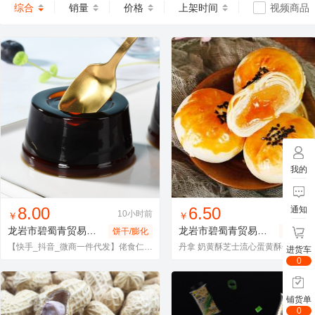
综合
销量
价格
上架时间
视频商品
我的
找同款
加入进货车
收藏
找同款
加入进货车
收藏
8.00
6.50
通知
10小时前
10小
￥
￥
龙岩市碧蜀青贸易有限责任公司
00121
龙岩市碧蜀青贸易有限责任公司
饼干/膨化
糕点/点
【快手_抖音_微商一件代发】佬食仁乐町蜜烧仙草500g果冻布丁整箱
丹拿 奶黄酥芝士流心蛋黄酥休闲零食糕点网红美食早餐食品
进货车
0
铺货单
0