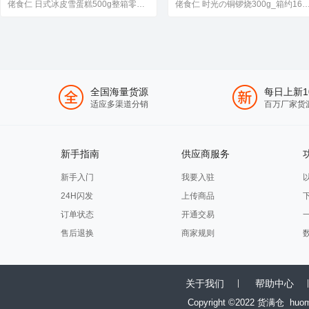
佬食仁 日式冰皮雪蛋糕500g整箱零食3口味雪媚娘麻薯蛋糕面包饼干
佬食仁 时光の铜锣烧300g_箱约16包 香芋、红豆、紫薯
全国海量货源
每日上新1
适应多渠道分销
百万厂家货
新手指南
供应商服务
新手入门
我要入驻
24H闪发
上传商品
订单状态
开通交易
售后退换
商家规则
关于我们
帮助中心
Copyright ©2022 货满仓
huo