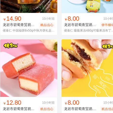
找同款
加入进货车
收藏
找同款
加入进货车
收藏
14.90
8.00
10小时前
10小
￥
￥
龙岩市碧蜀青贸易有限责任公司
龙岩市碧蜀青贸易有限责任公司
糕点/点心
饼干/膨
佬食仁 中国福饼8x50g中秋月饼礼盒装闽南特产雪媚娘蛋黄送礼网红
佬食仁 吸吸果冻480g可吸果冻布丁
找同款
加入进货车
收藏
找同款
加入进货车
收藏
12.80
8.00
10小时前
10小
￥
￥
龙岩市碧蜀青贸易有限责任公司
龙岩市碧蜀青贸易有限责任公司
糕点/点心
糕点/点