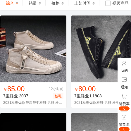
综合
销量
价格
上架时间
视频商品
我的
找同款
加入进货车
收藏
找同款
加入进货车
收藏
85.00
80.00
通知
12小时前
12小
￥
￥
7里鞋业
2037
7里鞋业
L1808
板鞋
板
2021秋季爆款帮高帮中板鞋 男鞋 杜美莎男鞋
2021秋季爆款板鞋 男鞋 杜美莎男鞋
进货车
0
铺货单
0