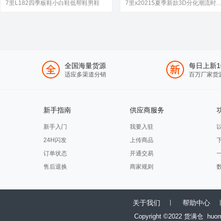
鞋
7里L182四季板鞋小白鞋低帮鞋男鞋
7里x20215夏季新款3D分化潮流时尚休
全国海量货源
每日上新1
适应多渠道分销
百万厂家货
新手指南
供应商服务
新手入门
我要入驻
24H闪发
上传商品
订单状态
开通交易
售后退换
商家规则
关于我们
帮助中心
Copyright ©2022 货满仓
huo