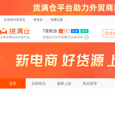
欢迎来到货满仓
请登录
免费注册
7里鞋业
店
5年
实体
实名
关
幸福街主街中段脚王往前50米
首页
全部商品
最新上架
热卖推荐