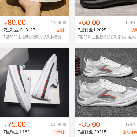
找同款
加入进货车
收藏
找同款
加入进货车
收藏
80.00
60.00
12小时前
12小
￥
￥
7里鞋业
C13127
7里鞋业
L2025
皮鞋
皮
7里2021主推新款潮鞋小皮鞋抖音爆款皮鞋英伦小皮鞋休闲皮鞋
7里2021主
找同款
加入进货车
收藏
找同款
加入进货车
收藏
75.00
85.00
12小时前
12小
￥
￥
7里鞋业
L182
7里鞋业
20215
低帮鞋
运动休