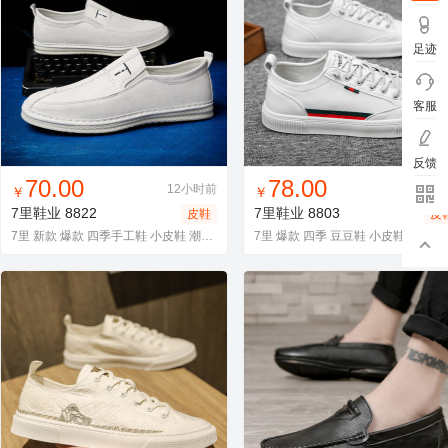
足迹
客服
反馈
找同款
加入进货车
收藏
找同款
加入进货车
收藏
70.00
78.00
12小时前
12小
￥
￥
7里鞋业
8822
7里鞋业
8803
皮鞋
皮
7里 新款 爆款 四季手工鞋 小皮鞋 潮鞋 货源稳定
7里