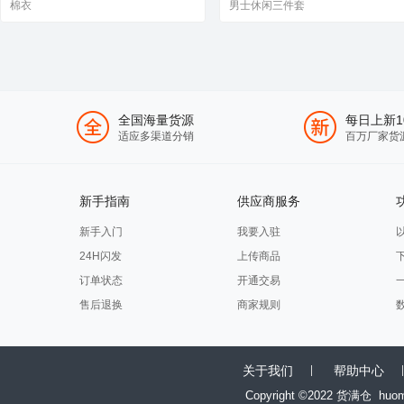
棉衣
男士休闲三件套
全国海量货源
每日上新1
适应多渠道分销
百万厂家货
新手指南
供应商服务
新手入门
我要入驻
24H闪发
上传商品
订单状态
开通交易
售后退换
商家规则
关于我们
帮助中心
Copyright ©2022 货满仓
huo