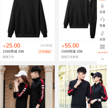
足迹
客服
反馈
找同款
加入进货车
收藏
找同款
加入进货车
收藏
25.00
55.00
14小时前
14小
￥
￥
1588商城
338
1588商城
338
卫衣/绒衫
运动套
圆领卫衣
圆领卫衣套装