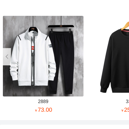

2889
3
73.00
2
￥
￥