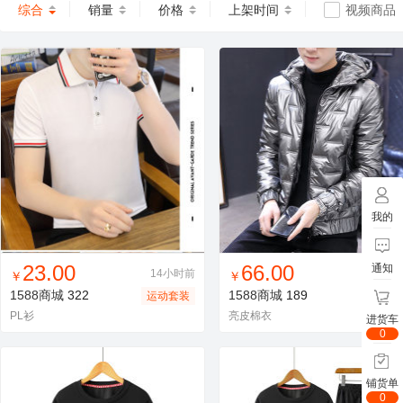
综合
销量
价格
上架时间
视频商品
我的
找同款
加入进货车
收藏
找同款
加入进货车
收藏
23.00
66.00
通知
14小时前
14小
￥
￥
1588商城
322
1588商城
189
运动套装
棉
PL衫
亮皮棉衣
进货车
0
铺货单
0