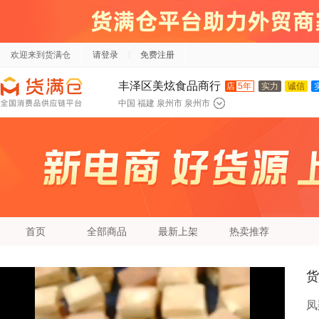
欢迎来到货满仓
请登录
免费注册
丰泽区美炫食品商行
店
5年
实力
诚信
中国 福建 泉州市 泉州市
首页
全部商品
最新上架
热卖推荐
货
凤