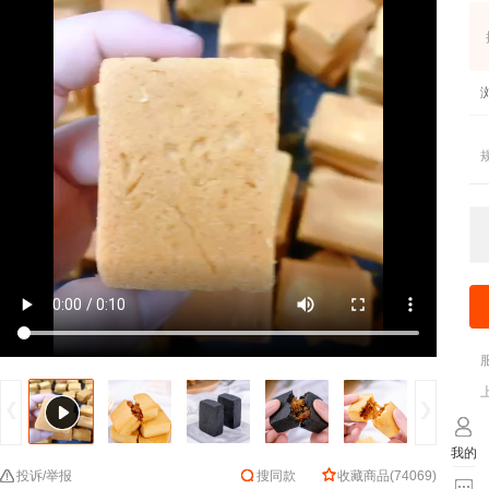
我的
投诉/举报
搜同款
收藏商品
(
74069
)