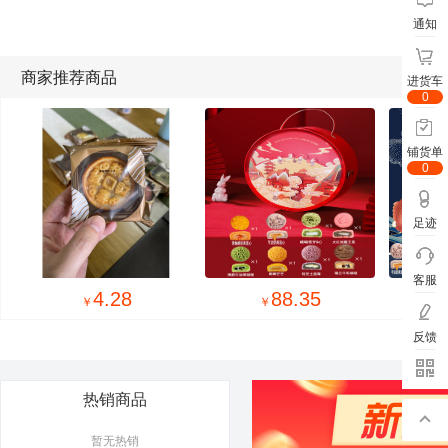
通知
商家推荐商品
进货车
0
铺货单
0
足迹
客服
4.28
88.35
￥
￥
反馈
热销商品
暂无热销