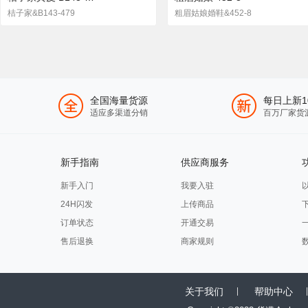
桔子家&B143-479
粗眉姑娘婚鞋&452-8
全国海量货源
每日上新1
适应多渠道分销
百万厂家货
新手指南
供应商服务
新手入门
我要入驻
24H闪发
上传商品
订单状态
开通交易
售后退换
商家规则
关于我们
帮助中心