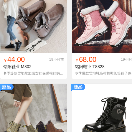
找同款
加入铺货单
收藏
找同款
加入铺货单
收藏
44.00
68.00
19小时前
19小
￥
￥
铭阳鞋业
M802
铭阳鞋业
T8828
冬季爆款雪地靴加绒女鞋保暖棉鞋妈妈鞋 【大货主推】
冬季爆