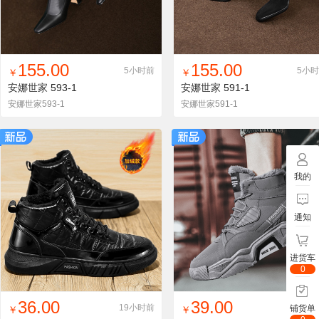
找同款
加入铺货单
收藏
找同款
加入铺货单
收藏
155.00
155.00
5小时前
5小
￥
￥
安娜世家
593-1
安娜世家
591-1
安娜世家593-1
安娜世家591-1
我的
通知
进货车
0
找同款
加入铺货单
收藏
找同款
加入铺货单
收藏
36.00
39.00
19小时前
19小
铺货单
￥
￥