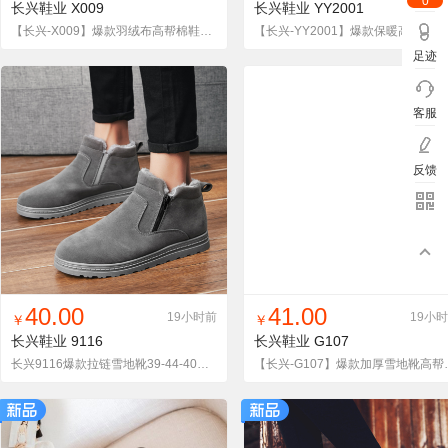
0
长兴鞋业
X009
长兴鞋业
YY2001
【长兴-X009】爆款羽绒布高帮棉鞋雪地靴特价款
【长兴-
足迹
客服
反馈
找同款
加入铺货单
收藏
找同款
加入铺货单
收藏
40.00
41.00
19小时前
19小
￥
￥
长兴鞋业
9116
长兴鞋业
G107
长兴9116爆款拉链雪地靴39-44-40元主推货足
【长兴-G10