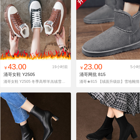
找同款
加入铺货单
收藏
找同款
加入铺货单
收藏
43.00
23.00
19小时前
5小
￥
￥
涌哥女鞋
Y2505
涌哥网批
815
涌哥女鞋 Y2505 冬季高帮羊羔绒雪地靴棉鞋板鞋加棉潮鞋
涌哥★81