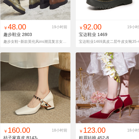
找同款
加入铺货单
收藏
找同款
加入铺货单
收藏
48.00
92.00
19小时前
19小
￥
￥
趣步鞋业
2803
宝达鞋业
1469
趣步女鞋~新款英伦风ins潮流复古女靴休闲短靴子
宝达鞋业1469真皮二层牛皮女靴35-
找同款
加入铺货单
收藏
找同款
加入铺货单
收藏
160.00
123.00
18小时前
18小
￥
￥
桔子家真皮
B143-479
粗眉姑娘
452-8