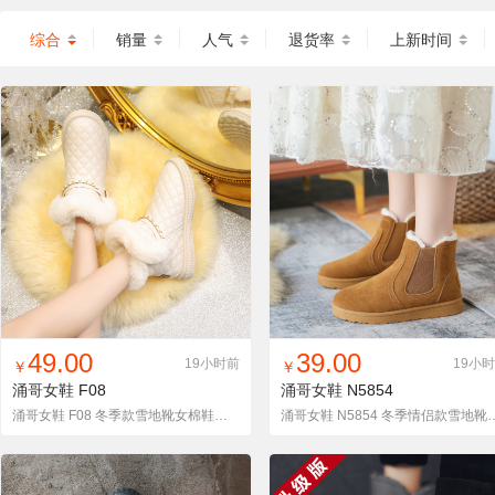
综合
销量
人气
退货率
上新时间
找同款
加入铺货单
收藏
找同款
加入铺货单
收藏
49.00
39.00
19小时前
19小
￥
￥
涌哥女鞋
F08
涌哥女鞋
N5854
涌哥女鞋 F08 冬季款雪地靴女棉鞋高帮网红潮户外加绒保暖鞋
涌哥女鞋 N5854 冬季情侣款雪