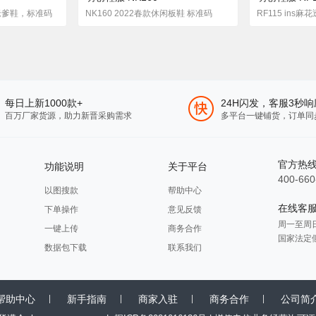
搭老爹鞋，标准码
NK160 2022春款休闲板鞋 标准码
RF115 ins
每日上新1000款+
24H闪发，客服3秒响
百万厂家货源，助力新晋采购需求
多平台一键铺货，订单同
官方热
功能说明
关于平台
400-660
以图搜款
帮助中心
在线客
下单操作
意见反馈
周一至周日 8
一键上传
商务合作
国家法定
数据包下载
联系我们
帮助中心
新手指南
商家入驻
商务合作
公司简