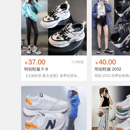
找同款
加入铺货单
收藏
找同款
加入铺
37.00
40.00
7小时前
￥
￥
明创鞋服
F-9
明创鞋服
2032
【主推联系 量大优惠】春季百搭休闲运动老爹鞋
明创 2032 四季款双