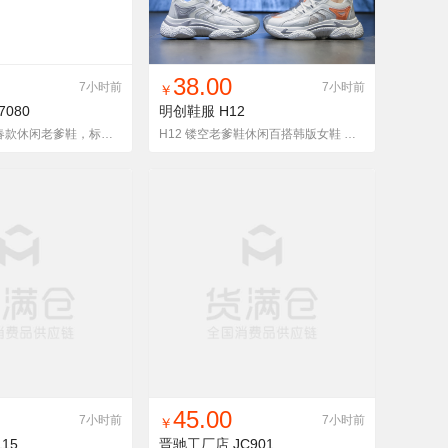
入铺货单
收藏
找同款
加入铺货单
收藏
38.00
7小时前
7小时前
￥
7080
明创鞋服
H12
FL-7080 2022春款休闲老爹鞋，标准码
H12 镂空老爹鞋休闲百搭韩版女鞋 附视频
入铺货单
收藏
找同款
加入铺货单
收藏
45.00
7小时前
7小时前
￥
15
晋驰工厂店
JC901