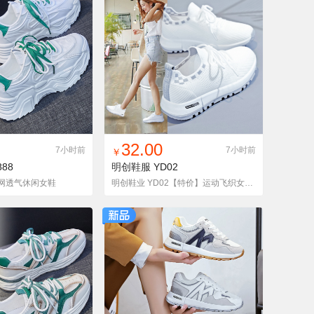
入铺货单
收藏
找同款
加入铺货单
收藏
32.00
7小时前
7小时前
￥
888
明创鞋服
YD02
 单网透气休闲女鞋
明创鞋业 YD02【特价】运动飞织女鞋四季款