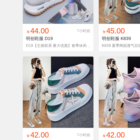
找同款
加入铺货单
收藏
找同款
加入铺
44.00
45.00
7小时前
￥
￥
明创鞋服
D19
明创鞋服
K839
D19【主推联系 量大优惠】春季休闲百搭运动老爹鞋女
找同款
加入铺货单
收藏
找同款
加入铺
42.00
42.00
7小时前
￥
￥