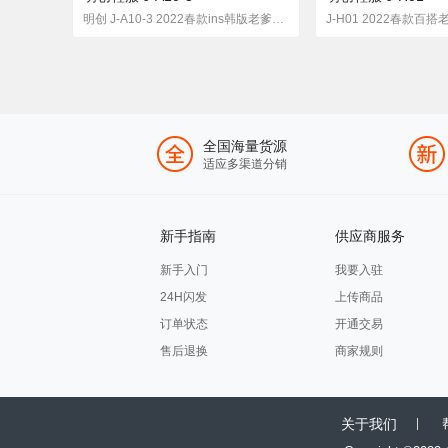
明创 J-A10-3 2022春款ins韩版老爹鞋女 标准码
J-H01 2022春款百
全国海量货源
适应多渠道分销
新手指南
供应商服务
新手入门
我要入驻
24H闪发
上传商品
订单状态
开通交易
售后退换
商家规则
关于我们