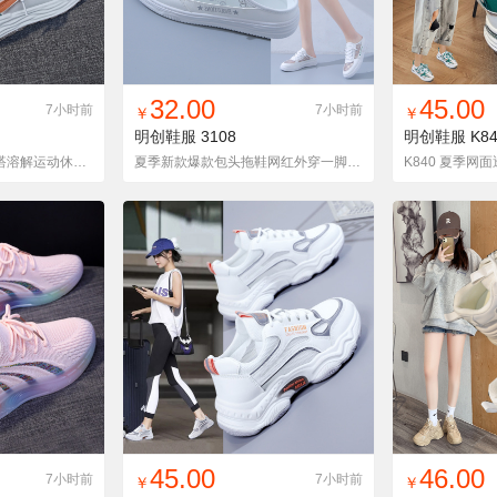
货单
收藏
找同款
加入铺货单
收藏
找同款
加
32.00
45.00
7小时前
7小时前
￥
￥
明创鞋服
3108
明创鞋服
K84
K839 夏季网面透气百搭溶解运动休闲板鞋老爹鞋女
夏季新款爆款包头拖鞋网红外穿一脚蹬舒适懒人鞋
货单
收藏
找同款
加入铺货单
收藏
找同款
加
45.00
46.00
7小时前
7小时前
￥
￥