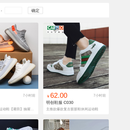
确定
-
入铺货单
收藏
找同款
加入铺货单
收藏
62.00
7小时前
7小时前
￥
明创鞋服
C030
高品质椰子350运动鞋【莆田】抽屉盒高品质
主推款爆款复古脏脏鞋休闲运动鞋