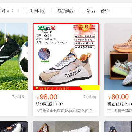
新时间
价格
12h闪发
视频商品
新品
货单
收藏
找同款
加入铺货单
收藏
找同款
加
98.00
80.00
7小时前
7小时前
￥
￥
明创鞋服
C007
明创鞋服
350
卡帝乐鳄鱼包底直播爆款运动休闲-P98元