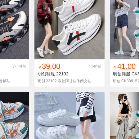
货单
收藏
找同款
加入铺货单
收藏
找同款
加
39.00
41.00
7小时前
7小时前
￥
￥
明创鞋服
22102
明创鞋服
CK
网老爹鞋
明创 22102 春款阿甘鞋休闲女鞋
明创 CK888