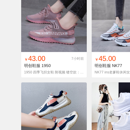
找同款
加入铺货单
收藏
找同款
加入铺
43.00
45.00
7小时前
￥
￥
明创鞋服
1950
明创鞋服
NK77
1950 四季飞织女鞋 附视频 镂空款：1950-1
NK77 ins老爹鞋休闲