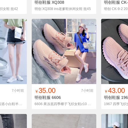
明创鞋服
XQ308
明创鞋服
CK-
织女鞋 批42
明创 XQ308 ins老爹鞋休闲女鞋 批45
货单
收藏
找同款
加入铺货单
收藏
找同款
加
35.00
43.00
7小时前
7小时前
￥
￥
明创鞋服
6606
明创鞋服
196
明创鞋业 夏季新款ins百搭小白鞋半托透气懒人休闲女鞋
6606 果冻底四季椰子飞织女鞋z10 附视频 大货储备
1967 四季飞