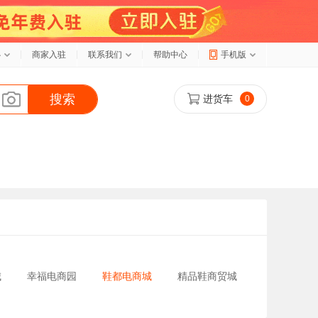
心
商家入驻
联系我们
帮助中心
手机版
搜索
进货车
0
城
幸福电商园
鞋都电商城
精品鞋商贸城