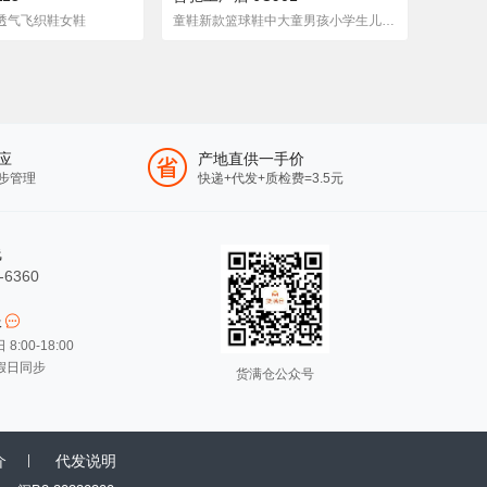
麻花透气飞织鞋女鞋
童鞋新款篮球鞋中大童男孩小学生儿童春秋皮面运动鞋网鞋简约时尚
应
产地直供一手价
步管理
快递+代发+质检费=3.5元
线
-6360
服
:00-18:00
假日同步
货满仓公众号
介
代发说明