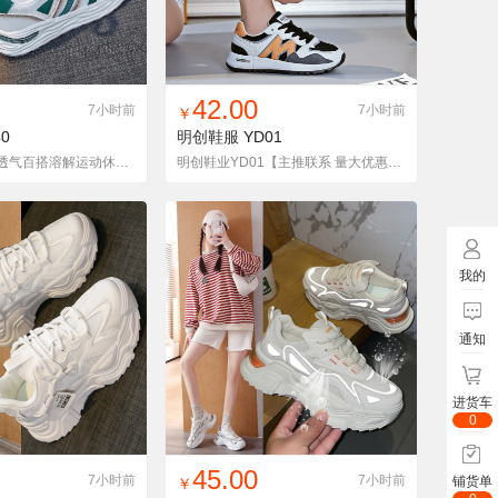
入铺货单
收藏
找同款
加入铺货单
收藏
42.00
7小时前
7小时前
￥
0
明创鞋服
YD01
K840 夏季网面透气百搭溶解运动休闲板鞋老爹鞋女
明创鞋业YD01【主推联系 量大优惠】休闲百搭运动阿甘老爹鞋
我的
通知
进货车
0
入铺货单
收藏
找同款
加入铺货单
收藏
45.00
7小时前
7小时前
铺货单
￥