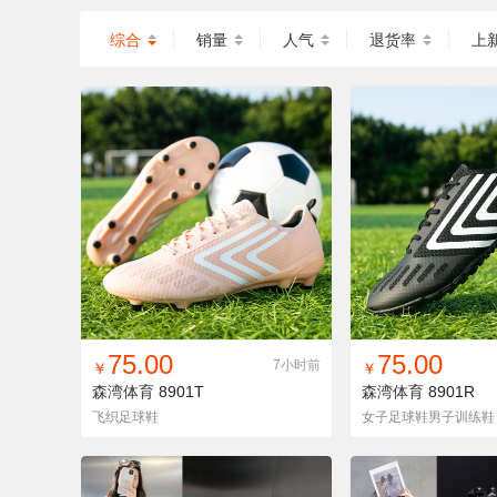
综合
销量
人气
退货率
上
找同款
加入铺货单
收藏
找同款
加入铺
75.00
75.00
7小时前
￥
￥
森湾体育
8901T
森湾体育
8901R
飞织足球鞋
女子足球鞋男子训练鞋