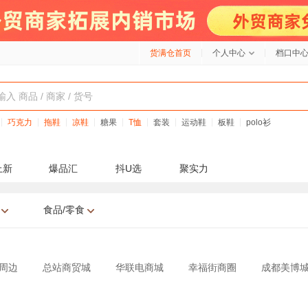
货满仓首页
个人中心
档口中
巧克力
拖鞋
凉鞋
糖果
T恤
套装
运动鞋
板鞋
polo衫
上新
爆品汇
抖U选
聚实力
食品/零食
周边
总站商贸城
华联电商城
幸福街商圈
成都美博