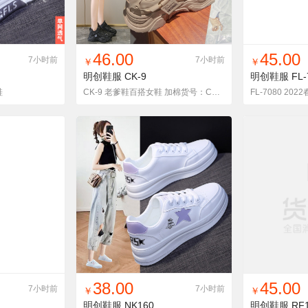
货单
收藏
找同款
加入铺货单
收藏
找同款
加
46.00
45.00
7小时前
7小时前
￥
￥
明创鞋服
CK-9
明创鞋服
FL-
鞋
CK-9 老爹鞋百搭女鞋 加棉货号：CK-9-1
货单
收藏
找同款
加入铺货单
收藏
找同款
加
38.00
45.00
7小时前
7小时前
￥
￥
明创鞋服
NK160
明创鞋服
RF1