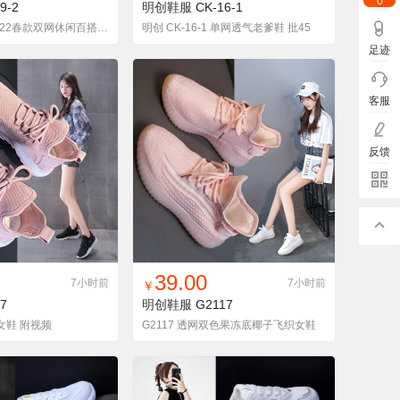
0
9-2
明创鞋服
CK-16-1
明创 CK-9-2 2022春款双网休闲百搭老爹鞋 批46
明创 CK-16-1 单网透气老爹鞋 批45
足迹
客服
反馈
入铺货单
收藏
找同款
加入铺货单
收藏
39.00
7小时前
7小时前
￥
7
明创鞋服
G2117
织女鞋 附视频
G2117 透网双色果冻底椰子飞织女鞋