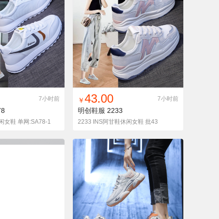
入铺货单
收藏
找同款
加入铺货单
收藏
43.00
7小时前
7小时前
￥
78
明创鞋服
2233
闲女鞋 单网:SA78-1
2233 INS阿甘鞋休闲女鞋 批43