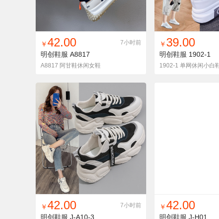
找同款
加入铺货单
收藏
找同款
加入铺
42.00
39.00
7小时前
￥
￥
明创鞋服
A8817
明创鞋服
1902-1
A8817 阿甘鞋休闲女鞋
1902-1 单网休闲小白
找同款
加入铺货单
收藏
找同款
加入铺
42.00
42.00
7小时前
￥
￥
明创鞋服
J-A10-3
明创鞋服
J-H01