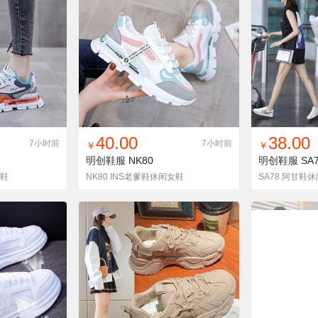
货单
收藏
找同款
加入铺货单
收藏
找同款
加
40.00
38.00
7小时前
7小时前
￥
￥
明创鞋服
NK80
明创鞋服
SA
女鞋
NK80 INS老爹鞋休闲女鞋
SA78 阿甘鞋休