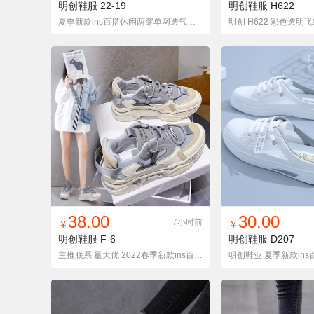
明创鞋服
22-19
明创鞋服
H622
夏季新款ins百搭休闲两穿单网透气松糕网鞋女 P42.00
明创 H622 彩色透明飞
找同款
加入铺货单
收藏
找同款
加入铺
38.00
30.00
7小时前
￥
￥
明创鞋服
F-6
明创鞋服
D207
主推联系 量大优 2022春季新款ins百搭休闲运动老爹鞋