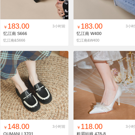
找同款
加入铺货单
收藏
找同款
加入铺货单
收藏
183.00
183.00
3小时前
3小
￥
￥
忆江南
S666
忆江南
W400
忆江南&S666
忆江南&W400
找同款
加入铺货单
收藏
找同款
加入铺货单
收藏
148.00
118.00
3小时前
3小
￥
￥
OUMANLI
3701
粗眉姑娘
478-8