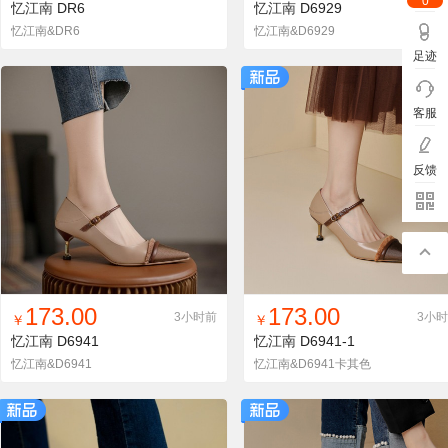
0
忆江南
DR6
忆江南
D6929
忆江南&DR6
忆江南&D6929
足迹
客服
反馈
找同款
加入铺货单
收藏
找同款
加入铺货单
收藏
173.00
173.00
3小时前
3小
￥
￥
忆江南
D6941
忆江南
D6941-1
忆江南&D6941
忆江南&D6941卡其色