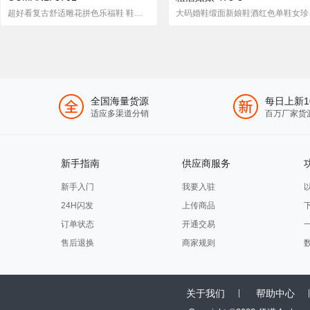
超好看复古舒适雕花拼色乐福鞋 鞋底轻软糯~~~~
大码婚鞋缎
全国海量货源
每日上新1
适应多渠道分销
百万厂家货
新手指南
供应商服务
新手入门
我要入驻
24H闪发
上传商品
订单状态
开通交易
售后退换
商家规则
关于我们
帮助中心