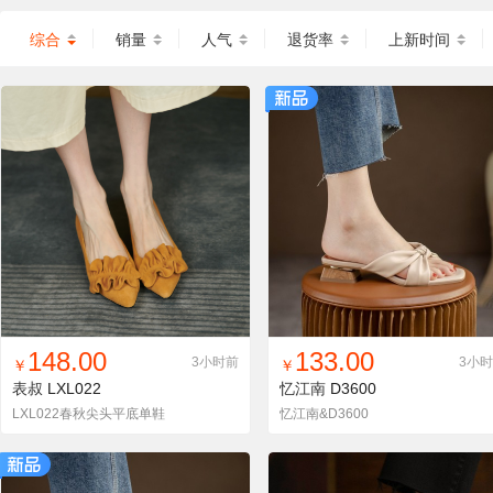
综合
销量
人气
退货率
上新时间
找同款
加入铺货单
收藏
找同款
加入铺货单
收藏
148.00
133.00
3小时前
3小
￥
￥
表叔
LXL022
忆江南
D3600
LXL022春秋尖头平底单鞋
忆江南&D3600