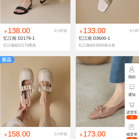
找同款
加入铺货单
收藏
找同款
加入铺货单
收藏
138.00
133.00
3小时前
3小
￥
￥
忆江南
D2179-1
忆江南
D3600-1
忆江南&D2179黑色
忆江南&D3600米白色
我的
通知
进货车
0
找同款
加入铺货单
收藏
找同款
加入铺货单
收藏
158.00
173.00
3小时前
3小
铺货单
￥
￥