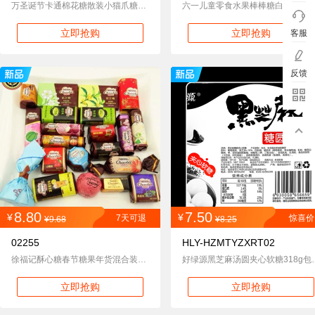
万圣诞节卡通棉花糖散装小猫爪糖奶茶咖啡伴侣零食批发代独立包装
六一儿童零食水果棒棒糖白桃硬糖10克散装结婚喜
立即抢购
立即抢购
客服
反馈
8.80
7.50
¥
¥
7天可退
惊喜价
¥9.68
¥8.25
02255
HLY-HZMTYZXRT02
徐福记酥心糖春节糖果年货混合装金币巧克力结婚喜糖散糖果批发零
好绿源黑芝麻汤圆夹心软糖
立即抢购
立即抢购