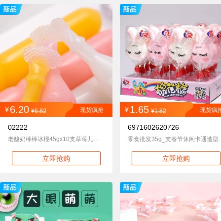
6.20
1.65
¥
¥
现货疯抢
现货疯
¥6.82
¥1.82
02222
6971602620726
老酸奶棒棒冰棍45gx10支草莓儿童饮料碎碎冰果冻条小吃零食批发代
零食批发35g_支春节休
立即抢购
立即抢购