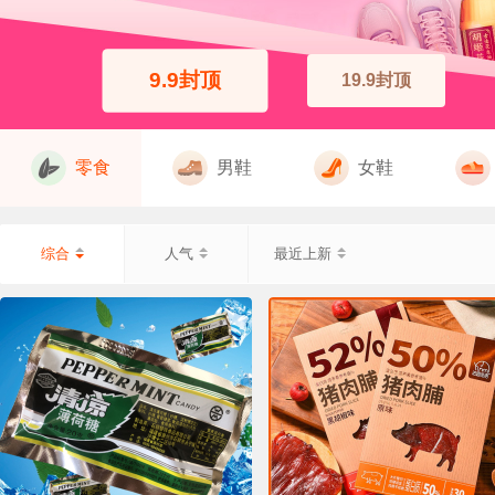
9.9封顶
19.9封顶
零食
男鞋
女鞋
综合
人气
最近上新