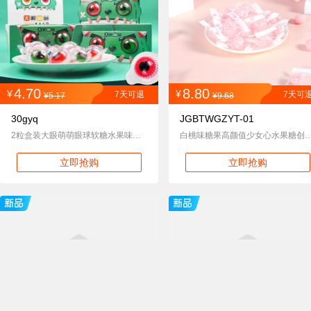
4.70
8.80
¥
¥
7天可退
7天可
¥5.17
¥9.68
30gyq
JGBTWGZYT-01
2粒盒装大眼萌萌眼球软糖水果味网红糖果搞怪眼珠子糖
白桃味糖果高颜值少女心水果糖创意结婚庆喜糖果
立即抢购
立即抢购