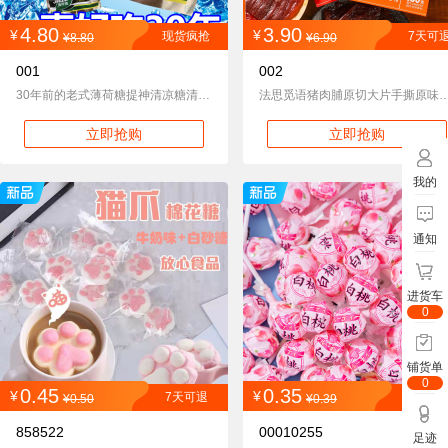
4.80
3.90
¥
¥
现货疯抢
7天可
¥8.80
¥6.90
001
002
30年前的老式薄荷糖提神清凉糖清新口气清爽童年怀旧零食
法思觅语猪肉脯原切大片手撕原味黑胡椒味网红零
立即抢购
立即抢购
我的
通知
进货车
0
铺货单
0
0.45
0.35
¥
¥
7天可退
7天可
¥0.50
¥0.39
858522
00010255
足迹