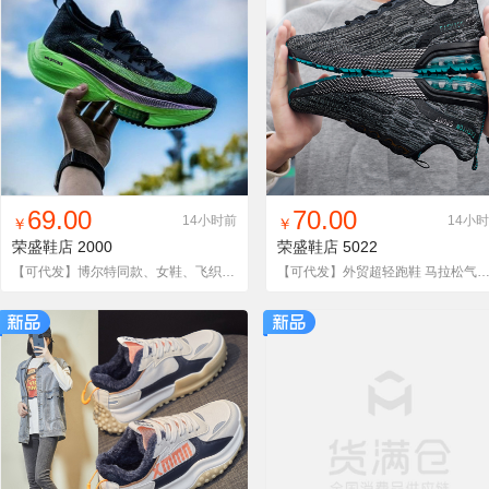
找同款
加入铺货单
收藏
找同款
加入铺货单
收藏
69.00
70.00
14小时前
14小
￥
￥
荣盛鞋店
2000
荣盛鞋店
5022
【可代发】博尔特同款、女鞋、飞织、情侣气垫运动跑步鞋、附视频
【可代发】外贸超轻跑鞋 马拉松气垫跑