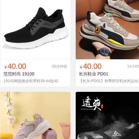
找同款
加入铺货单
收藏
找同款
加入铺货单
收藏
40.00
40.00
56分钟前
14小
￥
￥
范范时尚
19100
长兴鞋业
PD01
19100网面跑步鞋男鞋39-44批40
【长兴-P