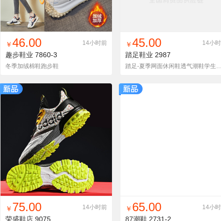
找同款
加入铺货单
收藏
找同款
加入铺货单
收藏
46.00
45.00
14小时前
14小
￥
￥
趣步鞋业
7860-3
踏足鞋业
2987
冬季加绒棉鞋跑步鞋
踏足-夏季网面休闲鞋透气潮鞋学
找同款
加入铺货单
收藏
找同款
加入铺货单
收藏
75.00
65.00
14小时前
14小
￥
￥
荣盛鞋店
9075
87潮鞋
2731-2