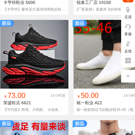
0
卡亨特鞋业
5000
锐泰工厂店
19158
【卡亨特】爆米花大底绵绵弹跑步鞋回弹减震马拉松运动鞋
(厂家直销）真爆米飞织休闲跑步鞋
足迹
客服
反馈
找同款
加入铺货单
收藏
找同款
加入铺货单
收藏
73.00
50.00
14小时前
14小
￥
￥
荣盛鞋店
6621
铭一鞋业
A22
【可代发】跨境、大码鞋、 火焰鱼鳞马拉松烽火三代男跑鞋
铭一新款情侣飞织跑步