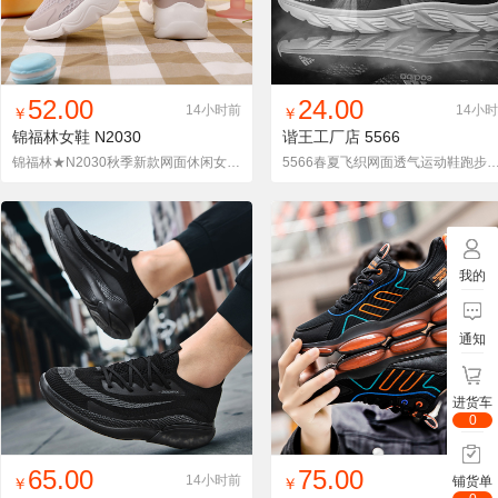
找同款
加入铺货单
收藏
找同款
加入铺货单
收藏
52.00
24.00
14小时前
14小
￥
￥
锦福林女鞋
N2030
谐王工厂店
5566
锦福林★N2030秋季新款网面休闲女跑步鞋
5566春夏飞织网面透气运动鞋跑步减震男女情侣鞋
我的
通知
进货车
0
找同款
加入铺货单
收藏
找同款
加入铺货单
收藏
65.00
75.00
14小时前
14小
铺货单
￥
￥