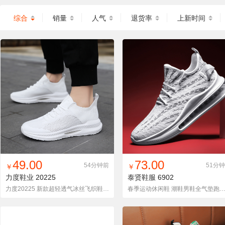
综合
销量
人气
退货率
上新时间
找同款
加入铺货单
收藏
找同款
加入铺货单
收藏
49.00
73.00
54分钟前
51分
￥
￥
力度鞋业
20225
泰贤鞋服
6902
力度20225 新款超轻透气冰丝飞织鞋情侣跑步鞋36-45码
春季运动休闲鞋 潮鞋男鞋全气垫跑步鞋 飞织透