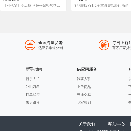
【可代发】高品质 马拉松超轻气垫鞋 外贸大码运动跑步鞋
87潮鞋2731-2全掌减震颗粒运动跑
全国海量货源
每日上新1
适应多渠道分销
百万厂家货
新手指南
供应商服务
新手入门
我要入驻
24H闪发
上传商品
订单状态
开通交易
售后退换
商家规则
关于我们
帮助中心