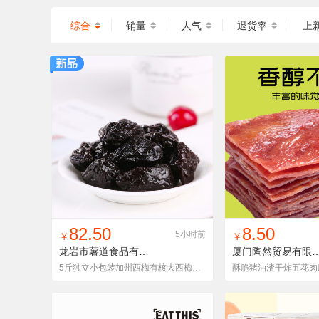
综合
销量
人气
退货率
上
找同款
加入铺货单
收藏
找同款
加入铺
82.50
8.50
5小时前
￥
￥
龙岩市薯道食品有限公司
厦门陶然贸易有
5斤独立小包装加州西梅有核大西梅干零食水果干蜜饯休闲食品2500g