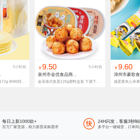
货单
收藏
找同款
加入铺货单
收藏
找同款
加
9.50
9.60
5小时前
5小时前
￥
￥
有限公司
风吹饼06800008
泉州市金优食品商贸有限公司
6.8007
超友味植物原浆风吹饼172g 8090经典怀旧零食摆地摊儿童食品批发
金语港式鱼蛋120g塑料盒装 下酒下饭菜即食鱼丸办公鱼类零食小吃
每日上新1000款+
24H闪发，客服3秒响
百万厂家货源，助力新晋采购需求
多平台一键铺货，订单同