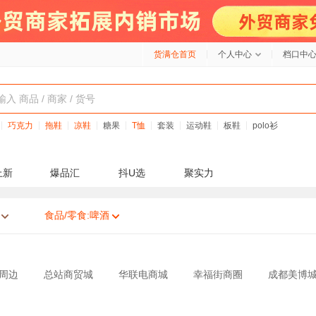
货满仓首页
个人中心
档口中
巧克力
拖鞋
凉鞋
糖果
T恤
套装
运动鞋
板鞋
polo衫
上新
爆品汇
抖U选
聚实力
食品/零食:啤酒
周边
总站商贸城
华联电商城
幸福街商圈
成都美博