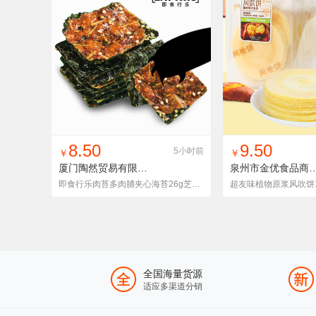
找同款
加入铺货单
收藏
找同款
加入铺
8.50
9.50
5小时前
￥
￥
厦门陶然贸易有限公司
JSXLRPJXHTYSW26g
泉州市金优食品商贸
即食行乐肉苔多肉脯夹心海苔26g芝麻岩烧孕妇儿童零食袋装即食品
全国海量货源
适应多渠道分销