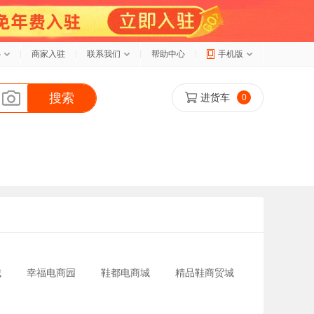
心
商家入驻
联系我们
帮助中心
手机版
搜索
进货车
0
城
幸福电商园
鞋都电商城
精品鞋商贸城