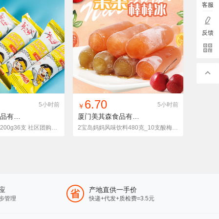
客服
反馈
入铺货单
收藏
找同款
加入铺货单
收藏
6.70
5小时前
5小时前
￥
漳州市豪歌食品有限公司
米果
厦门美其森食品有限公司
咸蛋黄夹心米果200g36支 社区团购一件代发办公室饼干膨化零食品
2宝岛妈妈风味饮料480克_10支酸梅汤 冰糖山楂汁果汁休闲零食食品
应
产地直供一手价
步管理
快递+代发+质检费=3.5元