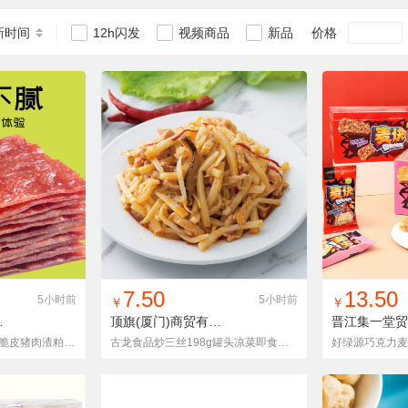
新时间
价格
12h闪发
视频商品
新品
货单
收藏
找同款
加入铺货单
收藏
找同款
加
7.50
13.50
5小时前
5小时前
￥
￥
限公司
JSXLZRFYW80g
顶旗(厦门)商贸有限公司
6901073090018
酥脆猪油渣干炸五花肉脆皮猪肉渣粕脂渣温州特产80g休闲零食小吃
古龙食品炒三丝198g罐头凉菜即食猪肉笋香辣小菜厦门特产下饭零食