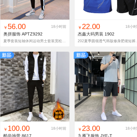
找同款
加入铺货单
收藏
找同款
加入铺货单
收藏
56.00
22.00
18小时前
18小
￥
￥
奥拼服饰
APTZ9292
杰鑫大码男装
1902
夏季套装短袖休闲运动男士套装宽松大码运动套装学生
202夏季圆领透气韩版修
找同款
加入铺货单
收藏
找同款
加入铺货单
收藏
100.00
23.00
18小时前
18小
￥
￥
酷尚地带
8617
九雁飞服饰
JYF-TZ750