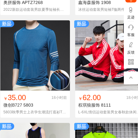
0
奥拼服饰
APTZ7268
鑫海森服饰
1908
2022新款运动套装男款夏季短袖长裤潮流休闲套装
冰丝运动套装男短袖T恤两件
足迹
客服
反馈
找同款
加入铺货单
收藏
找同款
加入铺货单
收藏
35.00
62.00
18小时前
18小
￥
￥
微创B727
5803
权琪狼服饰
8111
5803秋季男士上衣学生潮流打底衫T恤男长袖修身圆领卫衣
L-6XL情侣运动套装男