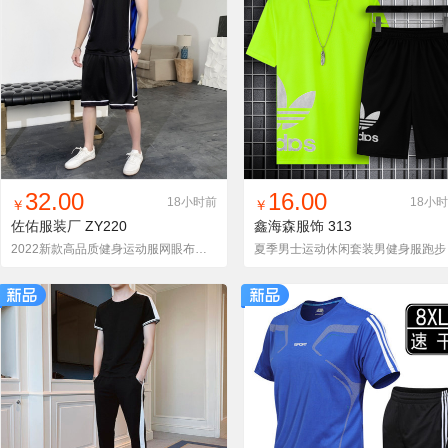
找同款
加入铺货单
收藏
找同款
加入铺货单
收藏
32.00
16.00
18小时前
18小
￥
￥
佐佑服装厂
ZY220
鑫海森服饰
313
2022新款高品质健身运动服网眼布男女同款篮球服运动套装
夏季男士运动休闲套装男健身服跑步