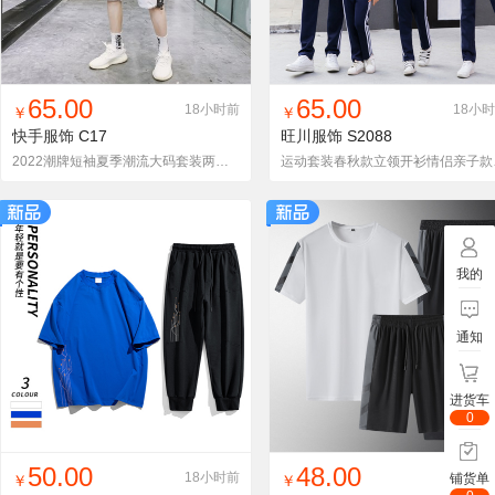
找同款
加入铺货单
收藏
找同款
加入铺货单
收藏
65.00
65.00
18小时前
18小
￥
￥
快手服饰
C17
旺川服饰
S2088
2022潮牌短袖夏季潮流大码套装两件套运动帅气男士休闲套装C17P65
运动套装
我的
通知
进货车
0
找同款
加入铺货单
收藏
找同款
加入铺货单
收藏
50.00
48.00
18小时前
18小
铺货单
￥
￥