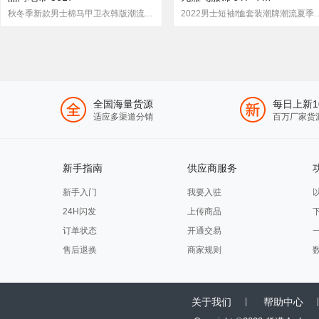
秋冬季新款男士棉马甲卫衣韩版潮流宽松百搭三件套(全配黑马甲)
2022男士短袖t恤套装潮牌潮流夏
全国海量货源
每日上新1
适应多渠道分销
百万厂家货
新手指南
供应商服务
新手入门
我要入驻
24H闪发
上传商品
订单状态
开通交易
售后退换
商家规则
关于我们
帮助中心