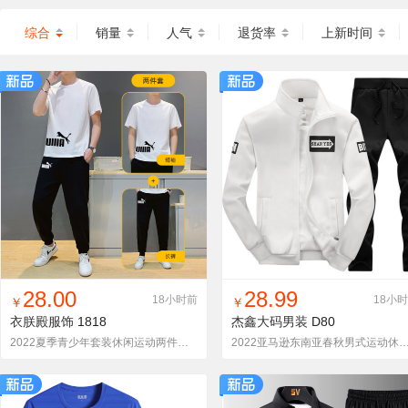
综合
销量
人气
退货率
上新时间
找同款
加入铺货单
收藏
找同款
加入铺货单
收藏
28.00
28.99
18小时前
18小
￥
￥
衣朕殿服饰
1818
杰鑫大码男装
D80
2022夏季青少年套装休闲运动两件套圆领两件卫衣男学生一套帅
2022亚马逊东南亚春秋男式运动休闲套装长袖立领卫衣