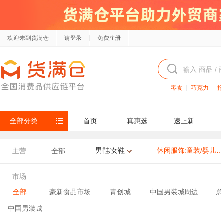
欢迎来到货满仓
请登录
免费注册
零食
巧克力
全部分类
首页
真惠选
速上新
男鞋/女鞋
休闲服饰:童装/婴儿
主营
全部
市场
全部
豪新食品市场
青创城
中国男装城周边
中国男装城