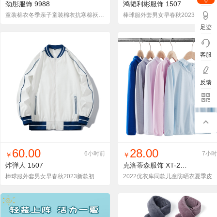
0
劲彤服饰
9988
鸿韬利彬服饰
1507
童装棉衣冬季亲子童装棉衣抗寒棉袄外套
棒球服外套男女早春秋2023新款初中高中学生ins潮美
足迹
客服
反馈
找同款
加入铺货单
收藏
找同款
加入铺货单
收藏
60.00
28.00
6小时前
7小
￥
￥
炸弹人
1507
克洛蒂森服饰
XT-2055
棒球服外套男女早春秋2023新款初中高中学生ins潮美式夹克上衣服
2022优衣库同款儿童防晒衣夏季皮肤衣夹