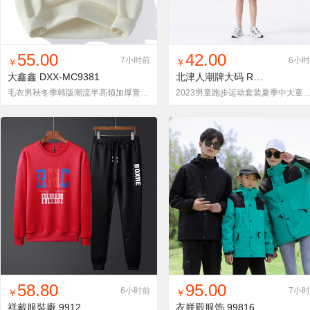
找同款
加入铺货单
收藏
找同款
加入铺货单
收藏
55.00
42.00
7小时前
6小
￥
￥
大鑫鑫
DXX-MC9381
北津人潮牌大码
RT91258-2
毛衣男秋冬季韩版潮流半高领加厚青少年高中学生
2023男童跑步运动套装夏季中大童小学生短袖短裤速干休闲冰
找同款
加入铺货单
收藏
找同款
加入铺货单
收藏
58.80
95.00
6小时前
7小
￥
￥
祥戴服裝廠
9912
衣朕殿服饰
99816三合一