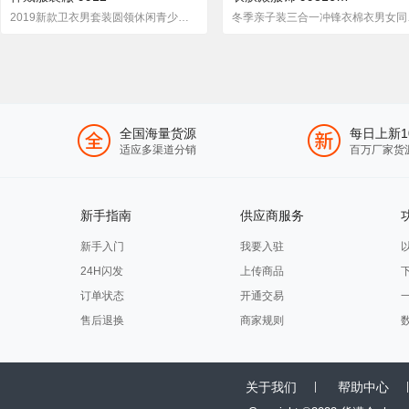
2019新款卫衣男套装圆领休闲青少年运动套装初中学生两件套
冬季亲子装三合一冲
全国海量货源
每日上新1
适应多渠道分销
百万厂家货
新手指南
供应商服务
新手入门
我要入驻
24H闪发
上传商品
订单状态
开通交易
售后退换
商家规则
关于我们
帮助中心