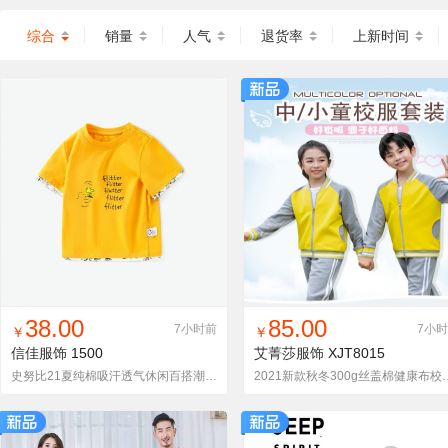
综合
销量
人气
退货率
上新时间
找同款
加入铺货单
收藏
找同款
加入铺货单
收藏
38.00
85.00
7小时前
7小
￥
￥
信佳服饰
1500
艾菁莎服饰
XJT8015
史努比21夏纯棉吸汗透气休闲百搭潮流短袖男童t恤
2021新款秋冬300g丝盖棉