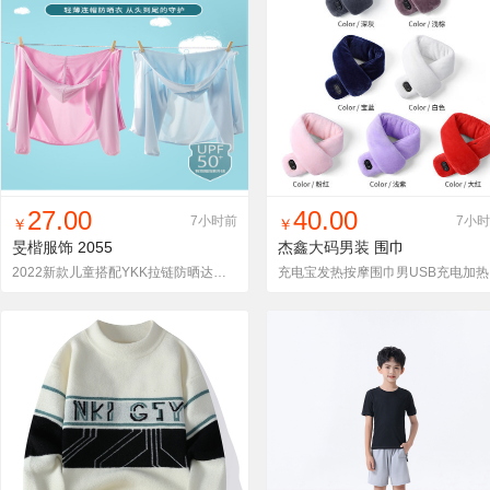
找同款
加入铺货单
收藏
找同款
加入铺货单
收藏
27.00
40.00
7小时前
7小
￥
￥
旻楷服饰
2055
杰鑫大码男装
围巾
2022新款儿童搭配YKK拉链防晒达标冰丝防晒衣可印绣
充电