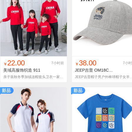
找同款
加入铺货单
收藏
找同款
加入铺货单
收藏
22.00
38.00
7小时前
7小
￥
￥
美域高服饰织造
911
JEEP吉普
OM18CD996CA0006
亲子装秋冬季加绒连帽套头卫衣一家三口家庭日常休闲出游上装卫衣
JEEP吉普帽子男户外棒球帽子女羊毛混纺鸭舌帽