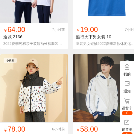
找同款
加入铺货单
收藏
找同款
加入铺货单
收藏
64.00
19.00
7小时前
7小
￥
￥
逸城
2166
酷行天下男女装
1014
2022夏季纯棉亲子装短袖长裤套装情侣装运动装休闲男女套装
童装男女短袖2022夏季新款休闲运动
我的
通知
进货车
0
找同款
加入铺货单
收藏
找同款
加入铺货单
收藏
78.00
58.00
6小时前
6小
铺货单
￥
￥