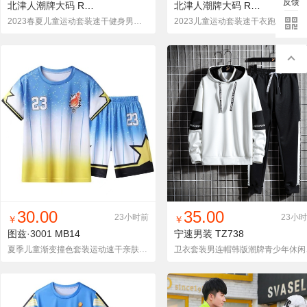
反馈
北津人潮牌大码
RT8128-2
北津人潮牌大码
RT6801-2
2023春夏儿童运动套装速干健身男童训练服长袖紧身衣女童跑步两件套
2023儿童运动套装速干衣跑步训练服春夏篮球足球健
找同款
加入铺货单
收藏
找同款
加入铺货单
收藏
30.00
35.00
23小时前
23小
￥
￥
图兹·3001
MB14
宁速男装
TZ738
夏季儿童渐变撞色套装运动速干亲肤舒适潮流短袖短裤套装
卫衣套装男