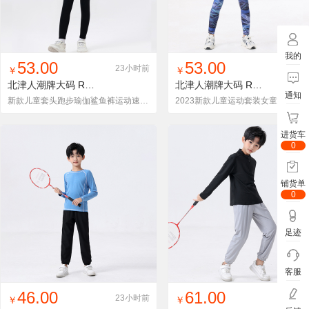
我的
找同款
加入铺货单
收藏
找同款
加入铺货单
收藏
53.00
53.00
23小时前
23小
￥
￥
北津人潮牌大码
RT2322-2
北津人潮牌大码
RT2722-2
通知
新款儿童套头跑步瑜伽鲨鱼裤运动速干长袖套装女童健身舞蹈服秋装
2023新款儿童运动套装女童健身瑜伽服速干上衣打底紧
进货车
0
铺货单
0
足迹
客服
找同款
加入铺货单
收藏
找同款
加入铺货单
收藏
46.00
61.00
23小时前
23小
￥
￥