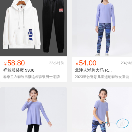
找同款
加入铺货单
收藏
找同款
加入铺货单
收藏
58.80
54.00
23小时前
23小
￥
￥
祥戴服裝廠
9908
北津人潮牌大码
RT2522-2
春季卫衣套装男潮连帽春装男士潮牌春秋款休闲运动衣服中学生外套
2023新款迷彩儿童运动套装女童健身瑜伽服速干上衣打底紧