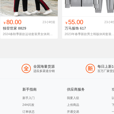
找同款
加入铺货单
收藏
找同款
加入铺货单
收藏
80.00
55.00
23小时前
23小
￥
￥
独登世家
8829
万马服饰
617
2024春秋季新款运动套装男女休闲跑步运动服春秋中学生团体定制班服校服
2023年春季新款男士韩版休闲套装开学季中学生
全国海量货源
每日上新1
适应多渠道分销
百万厂家货
新手指南
供应商服务
新手入门
我要入驻
24H闪发
上传商品
订单状态
开通交易