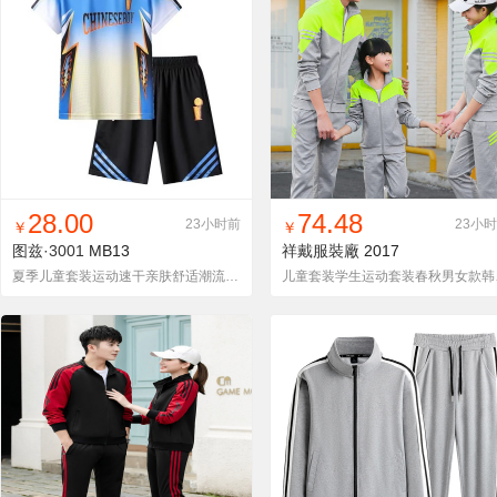
找同款
加入铺货单
收藏
找同款
加入铺货单
收藏
28.00
74.48
23小时前
23小
￥
￥
图兹·3001
MB13
祥戴服裝廠
2017
夏季儿童套装运动速干亲肤舒适潮流短袖短裤套装
儿童套装