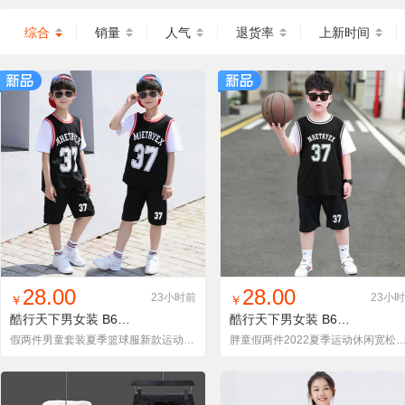
综合
销量
人气
退货率
上新时间
找同款
加入铺货单
收藏
找同款
加入铺货单
收藏
28.00
28.00
23小时前
23小
￥
￥
酷行天下男女装
B619-601
酷行天下男女装
B619-601PT
假两件男童套装夏季篮球服新款运动宽松透气套装中大童帅气款潮衣
胖童假两件2022夏季运动休闲宽松学生舒适透气套装