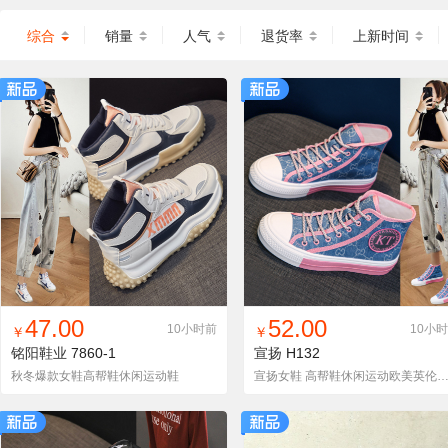
综合
销量
人气
退货率
上新时间
找同款
加入铺货单
收藏
找同款
加入铺货单
收藏
47.00
52.00
10小时前
10小
￥
￥
铭阳鞋业
7860-1
宣扬
H132
秋冬爆款女鞋高帮鞋休闲运动鞋
宣扬女鞋 高帮鞋休闲运动欧美英伦时尚女高