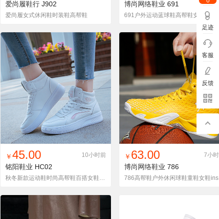
0
爱尚履鞋行
J902
博尚网络鞋业
691
爱尚履女式休闲鞋时装鞋高帮鞋
691
足迹
客服
反馈
找同款
加入铺货单
收藏
找同款
加入铺货单
收藏
45.00
63.00
10小时前
7小
￥
￥
铭阳鞋业
HC02
博尚网络鞋业
786
秋冬新款运动鞋时尚高帮鞋百搭女鞋单鞋
78