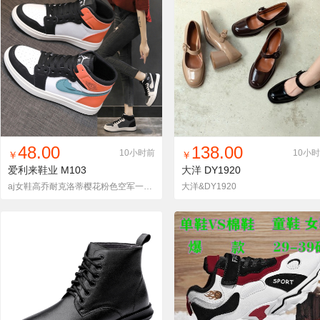
找同款
加入铺货单
收藏
找同款
加入铺货单
收藏
48.00
138.00
10小时前
10小
￥
￥
爱利来鞋业
M103
大洋
DY1920
aj女鞋高乔耐克洛蒂樱花粉色空军一号高帮鞋学生运动板鞋
大洋&DY1920