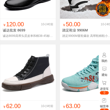
找同款
加入铺货单
收藏
找同款
加入铺货单
收藏
120.00
50.00
10小时前
10小
￥
￥
诚达批发
8699
踏足鞋业
9906M
诚达8699高帮头层皮单和棉38-45标准码120棉鞋125
踏足9906M童鞋爆款 高帮鞋棉鞋小熊猫女鞋
我的
通知
进货车
0
找同款
加入铺货单
收藏
找同款
加入铺货单
收藏
62.00
63.00
10小时前
7小
铺货单
￥
￥