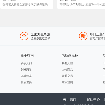
强哥老人棉鞋女加厚冬季加绒保暖妈妈鞋防滑健步中老年高帮鞋雪地
全国海量货源
每日上新1
适应多渠道分销
百万厂家货
新手指南
供应商服务
新手入门
我要入驻
24H闪发
上传商品
订单状态
开通交易
售后退换
商家规则
关于我们
帮助中心