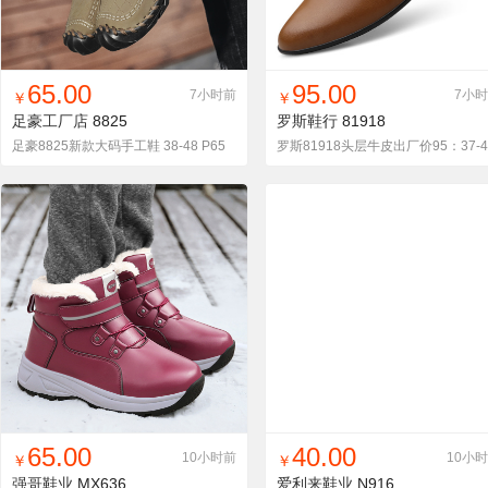
找同款
加入铺货单
收藏
找同款
加入铺货单
收藏
65.00
95.00
7小时前
7小
￥
￥
足豪工厂店
8825
罗斯鞋行
81918
足豪8825新款大码手工鞋 38-48 P65
找同款
加入铺货单
收藏
找同款
加入铺货单
收藏
65.00
40.00
10小时前
10小
￥
￥
强哥鞋业
MX636
爱利来鞋业
N916