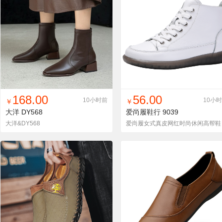
找同款
加入铺货单
收藏
找同款
加入铺货单
收藏
168.00
56.00
10小时前
10小
￥
￥
大洋
DY568
爱尚履鞋行
9039
大洋&DY568
爱尚履女式真皮网红时尚休闲高帮鞋