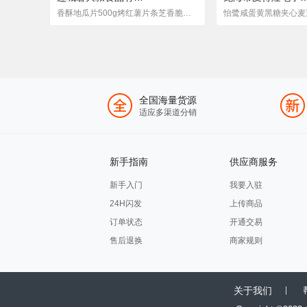
香酥地瓜片500g烤红薯片条芝香脆番薯干农家自制山芋250g一件代发
全国海量货源
适应多渠道分销
新手指南
供应商服务
新手入门
我要入驻
24H闪发
上传商品
订单状态
开通交易
售后退换
商家规则
关于我们