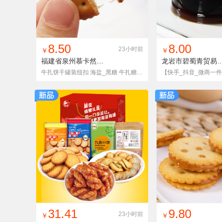
找同款
加入铺货单
收藏
找同款
加入铺
8.50
8.00
23小时前
￥
￥
福建省泉州慕卡然食品有限公司
纽扣牛扎饼
龙岩市碧蜀青贸易有限
牛扎饼干罐装纽扣 海盐_黑糖 牛扎糖夹心饼干 小零食厂家直销
找同款
加入铺货单
收藏
找同款
加入铺
31.41
9.80
23小时前
￥
￥