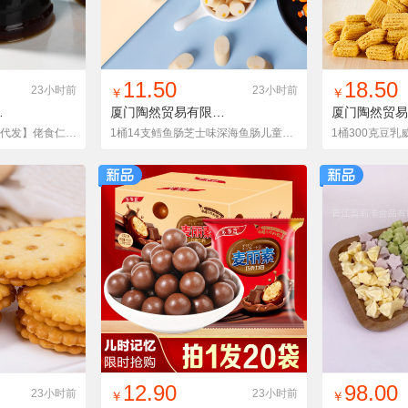
货单
收藏
找同款
加入铺货单
收藏
找同款
加
11.50
18.50
23小时前
23小时前
￥
￥
责任公司
00121
厦门陶然贸易有限公司
WG-XYCYW252G
【快手_抖音_微商一件代发】佬食仁乐町蜜烧仙草500g果冻布丁整箱
1桶14支鳕鱼肠芝士味深海鱼肠儿童桶装非婴幼儿孕妇宝宝即零食品
货单
收藏
找同款
加入铺货单
收藏
找同款
加
12.90
98.00
23小时前
23小时前
￥
￥