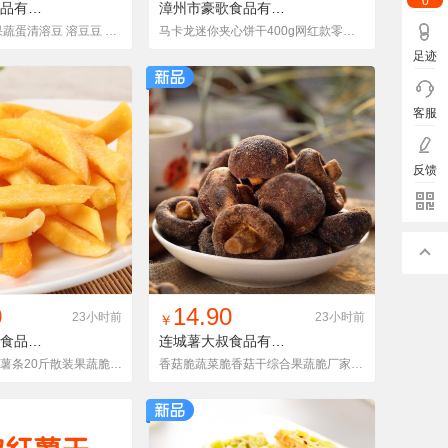
0
晋江莫莉卡食品有限公司
MLK20210416
漳州市豪歌食品有限公司
马卡龙夹心饼干
果蔬酸奶溶豆 果蔬蛋清溶豆 溶豆豆 星形溶豆 网红产品6个口味1斤
马卡龙迷你夹心饼干400g网红款零食彩盒休闲食品社区团购一件代发
足迹
客服
反馈
入铺货单
收藏
找同款
加入铺货单
收藏
0
14.90
23小时前
23小时前
￥
连城县佳佳昇食品有限公司
脆红条 20斤
连城薯大叔食品有限公司
厂家批发香酥红薯条20斤散装果蔬脆VF工艺红薯条地瓜干综合果蔬干
香菇脆蔬菜脆香菇干综合果蔬脆厂家批发一件代发脱水工艺即食零食