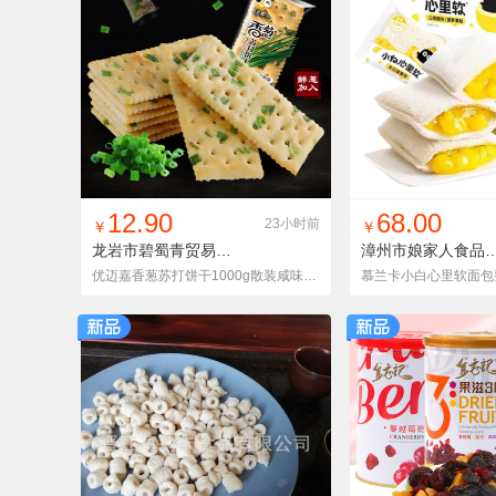
找同款
加入铺货单
收藏
找同款
加入铺
12.90
68.00
23小时前
￥
￥
龙岩市碧蜀青贸易有限责任公司
XCSD011
漳州市娘家人食品
优迈嘉香葱苏打饼干1000g散装咸味梳打饼干代餐饱腹整箱批发代发