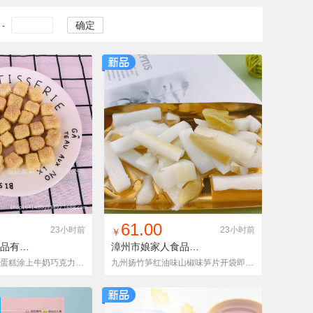
确定
-
入铺货单
收藏
找同款
加入铺货单
收藏
61.00
23小时前
23小时前
￥
晋江莫莉卡食品有限公司
MLK2021040401
漳州市娘家人食品有限公司
方块酥500克 干蛋糕涂上牛奶巧克力 酥脆 爽口 奶香味 宝宝零食
九州扬竹笋红油味山椒味笋片开袋即食爆款办公解馋小吃零食网红