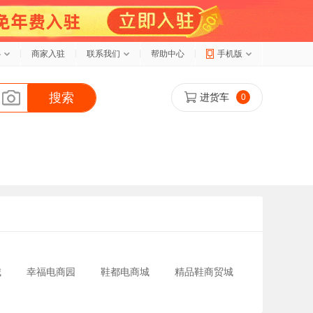
心
商家入驻
联系我们
帮助中心
手机版
搜索
进货车
0
城
幸福电商园
鞋都电商城
精品鞋商贸城