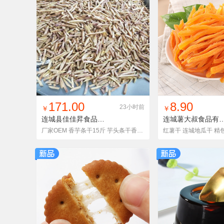
找同款
加入铺货单
收藏
找同款
加入铺
171.00
8.90
23小时前
￥
￥
连城县佳佳昇食品有限公司
连城薯大叔食品
厂家OEM 香芋条干15斤 芋头条干香酥芋条果蔬干VF工艺综合果蔬脆