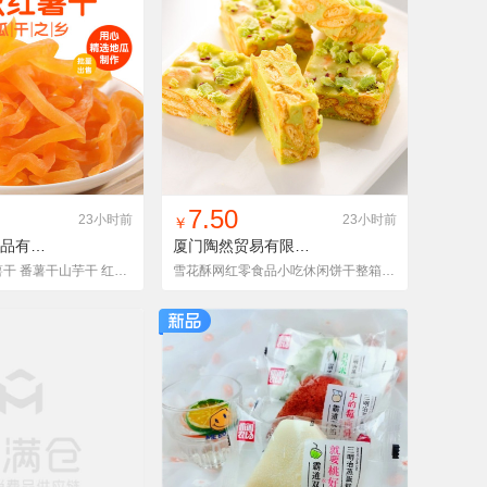
入铺货单
收藏
找同款
加入铺货单
收藏
7.50
23小时前
23小时前
￥
连城薯大叔食品有限公司
厦门陶然贸易有限公司
WG-WZY0122
香软红薯条 红薯干 番薯干山芋干 红苕干连城地瓜干厂家批发5斤
雪花酥网红零食品小吃休闲饼干整箱充饥夜宵圣诞糖果牛轧糖沙琪玛