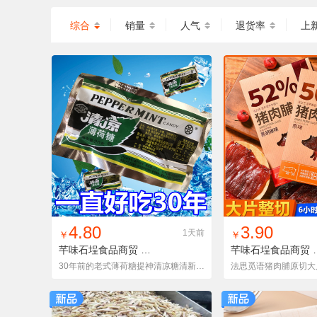
综合
销量
人气
退货率
上
找同款
加入铺货单
收藏
找同款
加入铺
4.80
3.90
1天前
￥
￥
芊味石埕食品商贸
001
芊味石埕食品商贸
002
30年前的老式薄荷糖提神清凉糖清新口气清爽童年怀旧零食