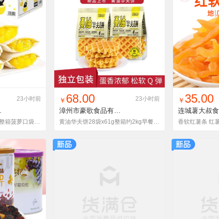
货单
收藏
找同款
加入铺货单
收藏
找同款
加
68.00
35.00
23小时前
23小时前
￥
￥
有限公司
漳州市豪歌食品有限公司
黄油华夫
慕兰卡小白心里软面包整箱菠萝口袋菠萝夹心早餐点心网红休闲零食
黄油华夫饼28袋x61g整箱约2kg早餐西式糕点厂家批发休闲零食品