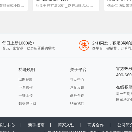
怡鹭咸蛋黄黑糖夹心麦芽饼日式小圆饼天日盐南乳网红零食组合五包
地瓜干 软红薯50斤_袋 连城地瓜边角料 番薯干厂家批发 宠物原料
每日上新1000款+
24H闪发，客服3秒响
百万厂家货源，助力新晋采购需求
多平台一键铺货，订单同
官方热
功能说明
关于平台
400-660
以图搜款
帮助中心
在线客
下单操作
意见反馈
周一至周日 8
一键上传
商务合作
国家法定
数据包下载
联系我们
帮助中心
新手指南
商家入驻
商务合作
公司简