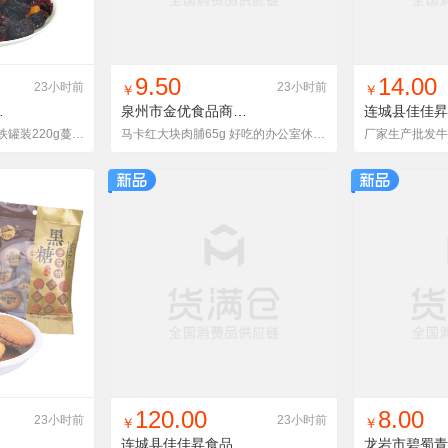
货单
收藏
找同款
加入铺货单
收藏
找同款
加
9.50
14.00
23小时前
23小时前
￥
￥
有限公司
泉州市金优食品商贸有限公司
6540670005
台湾进口果干 果滋3味铁罐装220g蔓越莓大粒葡萄干水果干年货食品
马卡红大块肉脯65g 好吃的办公室休闲零食猪肉干零食批发
货单
收藏
找同款
加入铺货单
收藏
找同款
加
120.00
8.00
23小时前
23小时前
￥
￥
有限公司
连城县佳佳昇食品有限公司
边皮 50斤