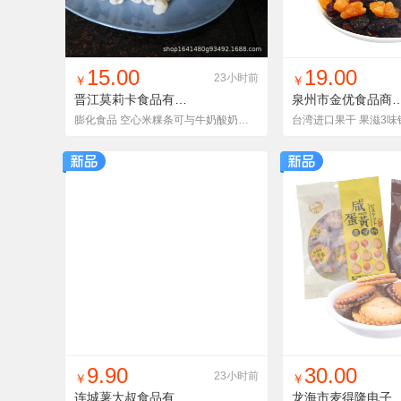
找同款
加入铺货单
收藏
找同款
加入铺
15.00
19.00
23小时前
￥
￥
晋江莫莉卡食品有限公司
sc20200112
泉州市金优食品商贸
膨化食品 空心米粿条可与牛奶酸奶一起吃
找同款
加入铺货单
收藏
找同款
加入铺
9.90
30.00
23小时前
￥
￥
连城薯大叔食品有限公司
龙海市麦得隆电子商务