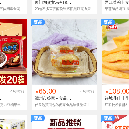
有限公司
厦门陶然贸易有限公司
BDYMLSQKL300G1X
咸蛋黄夹心麦芽饼办公室休闲零食网红零食整袋一件代发厂家直销
20包不多言麦丽袋装怀旧黑巧克力麦芽脆心球零食朱古力糖果送儿童
货单
收藏
找同款
加入铺货单
收藏
找同款
加
65.00
108.0
23小时前
23小时前
￥
￥
限公司
BDYMLSQKL300G1X
漳州市娘家人食品有限公司
20包装不多言麦丽素巧克力豆糖果年货怀旧零食小包装喜糖批发散装
代鹭泡芙面包休闲零食品散装整箱儿童营养早餐充饥解馋宿舍小点心