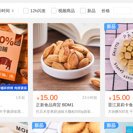
新时间
价格
12h闪发
视频商品
新品
货单
收藏
找同款
加入铺货单
收藏
找同款
加
15.00
15.00
1天前
23小时前
￥
￥
正新食品商贸
BDM1
法思觅语猪肉脯原切大片手撕原味黑胡椒味网红零食解馋休闲猪肉干
巴旦木坚果奶油味大颗粒500g袋装坚果干果零食杏仁整箱5斤散