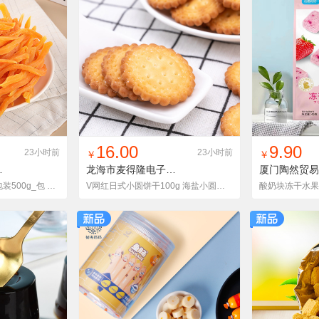
货单
收藏
找同款
加入铺货单
收藏
找同款
加
16.00
9.90
23小时前
23小时前
￥
￥
有限公司
龙海市麦得隆电子商务有限公司
红薯干 连城地瓜干 精包装500g_包 批发香软烘烤原味红薯条
V网红日式小圆饼干100g 海盐小圆饼 盐饼干奶盐味休闲零食批发