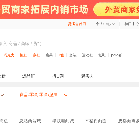
货满仓首页
个人中心
档口中
巧克力
拖鞋
凉鞋
糖果
T恤
套装
运动鞋
板鞋
polo衫
上新
爆品汇
抖U选
聚实力
食品/零食:零食/坚果/特产
周边
总站商贸城
华联电商城
幸福街商圈
成都美博