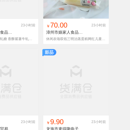
入铺货单
收藏
找同款
加入铺货单
收藏
70.00
23小时前
23小时前
￥
连城县佳佳昇食品有限公司
紫薯牛轧糖 250g
漳州市娘家人食品有限公司
厂家生产批发牛轧糖 香酥紫薯牛轧糖250g 手工制作紫薯干零食促销
休闲农场双馅三明治蒸蛋糕网红儿童营养早餐充饥面包办公休闲糕点
入铺货单
收藏
找同款
加入铺货单
收藏
9.90
23小时前
23小时前
￥
龙岩市碧蜀青贸易有限责任公司
龙海市麦得隆电子商务有限公司