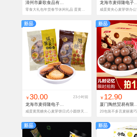
漳州市豪歌食品有限公司
880g混装大礼包
龙海市麦得隆电子商务
零食大礼包年货春节休闲礼品 蛋黄酥伴手礼春节高配网红混装礼盒
找同款
加入铺货单
收藏
找同款
加入铺
30.00
12.90
23小时前
￥
￥
龙海市麦得隆电子商务有限公司
厦门陶然贸易有
咸蛋黄黑糖夹心麦芽饼日式小圆饼天日盐南乳网红零食组合五包