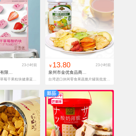
入铺货单
收藏
找同款
加入铺货单
收藏
13.80
23小时前
23小时前
￥
厦门陶然贸易有限公司
FSMYDGSNKLMW45G
泉州市金优食品商贸有限公司
酸奶块冻干水果草莓干果粒块健康蓝莓味黄桃零食休闲食品网红袋装
台湾进口休闲零食果蔬脆片罐装批发 孕妇儿童脱水蔬菜果干