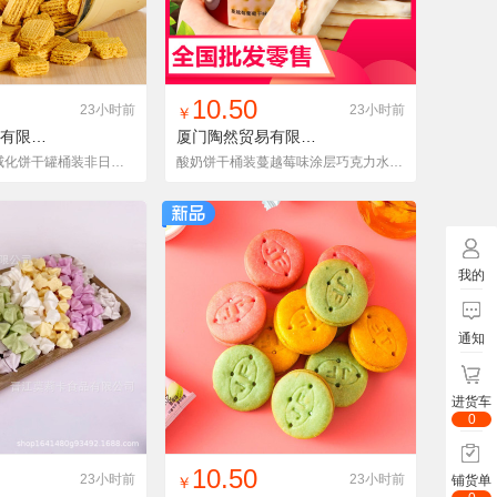
入铺货单
收藏
找同款
加入铺货单
收藏
10.50
23小时前
23小时前
￥
厦门陶然贸易有限公司
BDYDRWH300G1T
厦门陶然贸易有限公司
FSMYSNBGMGWTZ1
1桶300克豆乳威化饼干罐桶装非日本万办公室宝路脂卡网红进低零食
酸奶饼干桶装蔓越莓味涂层巧克力水果夹心压缩办公室休闲零食168g
我的
通知
进货车
0
入铺货单
收藏
找同款
加入铺货单
收藏
10.50
23小时前
23小时前
铺货单
￥