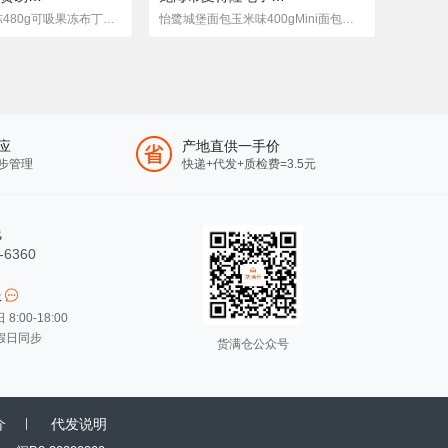
佬食仁 吸吸果冻480g可吸果冻布丁整件混合口味装网红爆款零食
怡鹭城堡面包玉米味400gMini面包营养代餐办公室零食小吃整箱批发
应
产地直供一手价
步管理
快递+代发+质检费=3.5元
线
-6360
服
:00-18:00
假日同步
货满仓公众号
介
代发说明