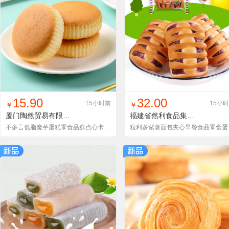
找同款
加入铺货单
收藏
找同款
加入铺货单
收藏
15.90
32.00
15小时前
15小
￥
￥
厦门陶然贸易有限公司
BMWMYDGYW250g
福建省然利食品集团有限公司
不多言低脂魔芋蛋糕零食品糕点心卡热量代餐减0蔗糖添加无小面包
粒利多紫薯