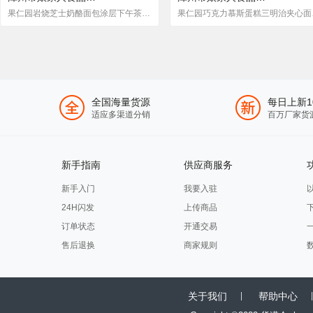
果仁园岩烧芝士奶酪面包涂层下午茶长条营养早餐充饥点心零食
果仁园巧克
全国海量货源
每日上新1
适应多渠道分销
百万厂家货
新手指南
供应商服务
新手入门
我要入驻
24H闪发
上传商品
订单状态
开通交易
售后退换
商家规则
关于我们
帮助中心