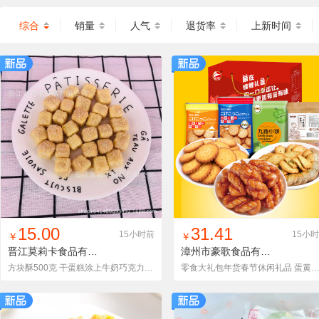
综合
销量
人气
退货率
上新时间
找同款
加入铺货单
收藏
找同款
加入铺货单
收藏
15.00
31.41
15小时前
15小
￥
￥
晋江莫莉卡食品有限公司
MLK2021040401
漳州市豪歌食品有限公司
880
方块酥500克 干蛋糕涂上牛奶巧克力 酥脆 爽口 奶香味 宝宝零食
零食大礼包年货春节休闲礼品 蛋黄酥伴手礼春节高配网红混