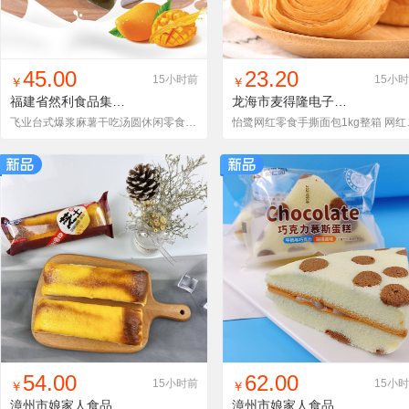
找同款
加入铺货单
收藏
找同款
加入铺货单
收藏
45.00
23.20
15小时前
15小
￥
￥
福建省然利食品集团有限公司
龙海市麦得隆电子商务有限公司
飞业台式爆浆麻薯干吃汤圆休闲零食批发5斤 产地货源 一件代发
怡鹭网红零食手撕
找同款
加入铺货单
收藏
找同款
加入铺货单
收藏
54.00
62.00
15小时前
15小
￥
￥
漳州市娘家人食品有限公司
漳州市娘家人食品有限公司