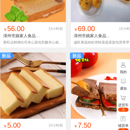
找同款
加入铺货单
收藏
找同款
加入铺货单
收藏
56.00
69.00
15小时前
15小
￥
￥
漳州市娘家人食品有限公司
漳州市娘家人食品有限公司
斯旺达鲜锋吐司夹心面包乳酪夹心糕点早餐切片口袋散装4斤整箱
诚旺果蔬肉
我的
通知
进货车
0
找同款
加入铺货单
收藏
找同款
加入铺货单
收藏
5.00
7.50
15小时前
15小
铺货单
￥
￥