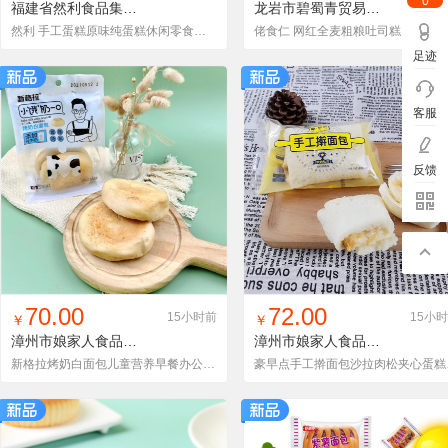
0
福建省然利食品集团有限公司
龙岩市碧蜀青贸易有限责任公司
然利 手工蛋糕原味纯蛋糕休闲零食早餐食品糕点120g_袋 一件代发
佬食仁 网红全麦粗粮吐司糕点儿童早餐营养面包代餐点心整箱3
足迹
客服
反馈
找同款
加入铺货单
收藏
找同款
加入铺货单
收藏
70.00
72.00
15小时前
15小
￥
￥
漳州市娘家人食品有限公司
漳州市娘家人食品有限公司
新格拉烤奶白面包儿童营养早餐办公代餐充饥解馋小吃休闲零食整箱
豪早点手工