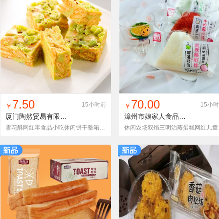
找同款
加入铺货单
收藏
找同款
加入铺货单
收藏
7.50
70.00
15小时前
15小
￥
￥
厦门陶然贸易有限公司
WG-WZY0122
漳州市娘家人食品有限公司
雪花酥网红零食品小吃休闲饼干整箱充饥夜宵圣诞糖果牛轧糖沙琪玛
休闲农场双