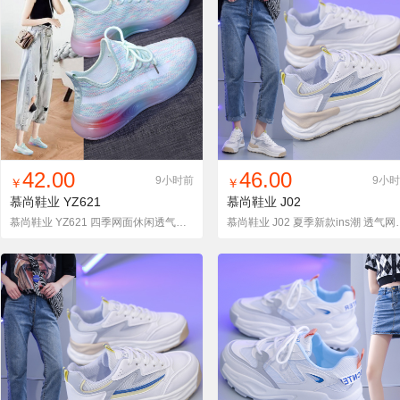
找同款
加入铺货单
收藏
找同款
加入铺货单
收藏
42.00
46.00
9小时前
9小
￥
￥
慕尚鞋业
YZ621
慕尚鞋业
J02
慕尚鞋业 YZ621 四季网面休闲透气百搭飞织彩虹底椰子女鞋
慕尚鞋业 J02 夏季新