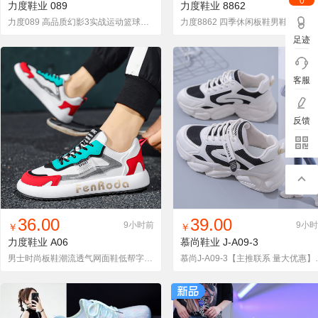
0
力度鞋业
089
力度鞋业
8862
力度089 高品质幻影3实战运动篮球鞋爆款LN系列
力度8862 四季休闲板鞋男鞋薄
足迹
客服
反馈
找同款
加入铺货单
收藏
找同款
加入铺货单
收藏
36.00
39.00
9小时前
9小
￥
￥
力度鞋业
A06
慕尚鞋业
J-A09-3
男士时尚板鞋潮流透气网面鞋低帮字母青年个性休闲运动鞋抖音爆款
慕尚J-A09-3