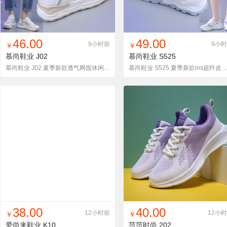
找同款
加入铺货单
收藏
找同款
加入铺货单
收藏
46.00
49.00
9小时前
9小
￥
￥
慕尚鞋业
J02
慕尚鞋业
S525
慕尚鞋业 J02 夏季新款透气网面休闲百搭运动鞋 附视频
慕尚鞋业 S525 夏季新款ins超纤皮网面时尚休闲
找同款
加入铺货单
收藏
找同款
加入铺货单
收藏
38.00
40.00
12小时前
12小
￥
￥
爱尚来鞋业
K10
范范时尚
202