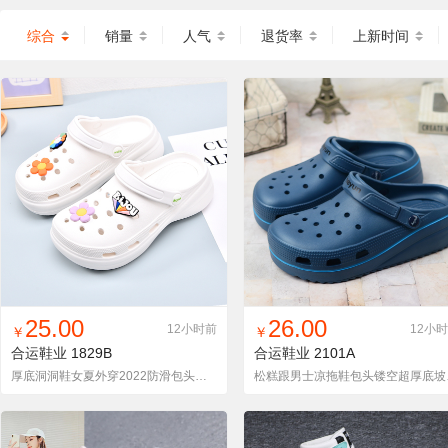
综合
销量
人气
退货率
上新时间
找同款
加入铺货单
收藏
找同款
加入铺货单
收藏
25.00
26.00
12小时前
12小
￥
￥
合运鞋业
1829B
合运鞋业
2101A
厚底洞洞鞋女夏外穿2022防滑包头医护松糕底可爱护士网红沙滩
松糕跟男士