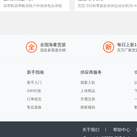
高帮鞋高帮帆布鞋户外休闲包头布鞋
范范
全国海量货源
每日上新1
适应多渠道分销
百万厂家货
新手指南
供应商服务
新手入门
我要入驻
24H闪发
上传商品
订单状态
开通交易
售后退换
商家规则
关于我们
帮助中心