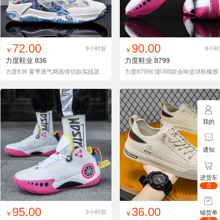
找同款
加入铺货单
收藏
找同款
加入铺货单
收藏
72.00
90.00
9小时前
9小
￥
￥
力度鞋业
836
力度鞋业
8799
力度836 夏季透气网面情侣款实战篮球鞋 36-45码
力度8799幻
我的
通知
进货车
0
找同款
加入铺货单
收藏
找同款
加入铺货单
收藏
95.00
36.00
9小时前
9小
铺货单
￥
￥