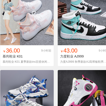
找同款
加入铺货单
收藏
找同款
加入铺货单
收藏
36.00
43.00
9小时前
9小
￥
￥
慕尚鞋业
K01
力度鞋业
AJ999
慕尚鞋业 K01 夏季新款ins百搭休闲运动飞织椰子女鞋透气
力度AJ999 秋季新款AJ高帮板鞋男鞋空军一号