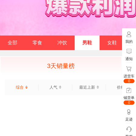
我的
全部
零食
冲饮
男鞋
女鞋
通知
3天销量榜
进货车
0
综合
人气
最近上新
价格
铺货单
0
足迹