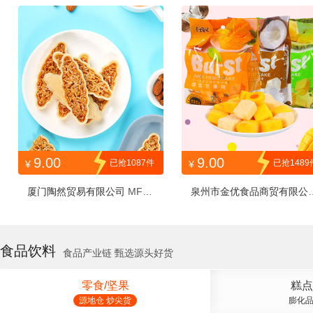
RWWHBG50g
9.00
9.00
已抢1087件
已抢1489
¥
¥
厦门陶然贸易有限公司
MFXY
泉州市金优食品商贸有限公
SYW80G1H
6354064
食品饮料
食品产业链 甄选源头好货
零食/坚果
糕点
源地仓 炒尖货
膨化品