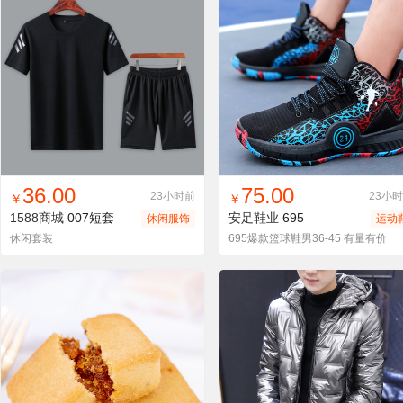
找同款
加入进货车
收藏
找同款
加入进货车
收藏
36.00
75.00
23小时前
23小
￥
￥
1588商城
007短套
安足鞋业
695
休闲服饰
运动
休闲套装
695爆款篮球鞋男36-45 有量有价