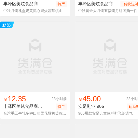
丰泽区美炫食品商行
中秋月饼礼盒
丰泽区美炫食品商行
大月饼/独
特产
传统滋
营养品
中秋月饼礼盒奶黄流心咸蛋蓝莓桃山皮广式 日式个性抹茶芝士糕点
中秋黄金
找同款
加入进货车
收藏
找同款
加入进货车
收藏
12.35
45.00
23小时前
23小
￥
￥
丰泽区美炫食品商行
雪花酥
安足鞋业
905
特产
运动
台湾手工牛轧多种口味雪花酥奶芙冻干雪芙酥糕雪花Q小饼可贴牌
905爆款安足儿童篮球鞋飞织透气