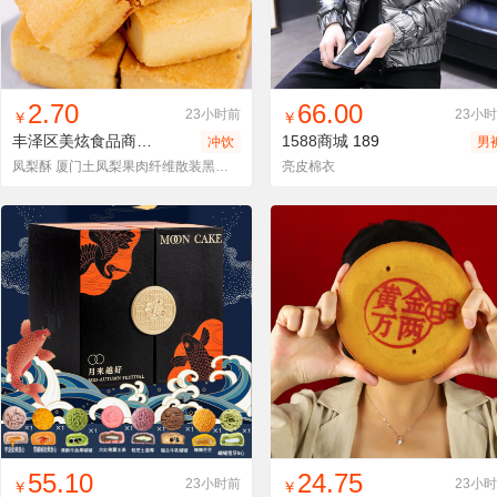
找同款
加入进货车
收藏
找同款
加入进货车
收藏
2.70
66.00
23小时前
23小
￥
￥
丰泽区美炫食品商行
方形凤梨酥
1588商城
189
冲饮
男
凤梨酥 厦门土凤梨果肉纤维散装黑凤梨可OEM代工贴牌研发厂家直销
亮皮棉衣
找同款
加入进货车
收藏
找同款
加入进货车
收藏
55.10
24.75
23小时前
23小
￥
￥