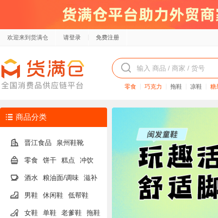
欢迎来到货满仓
请登录
免费注册
零食
巧克力
拖鞋
凉鞋
糖
商品分类
晋江食品
泉州鞋靴
零食
饼干
糕点
冲饮
酒水
粮油面/调味
滋补
男鞋
休闲鞋
低帮鞋
女鞋
单鞋
老爹鞋
拖鞋