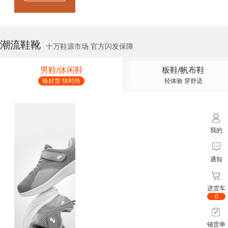
潮流鞋靴
十万鞋源市场 官方闪发保障
男鞋/休闲鞋
板鞋/帆布鞋
焕好货 快时尚
轻体验 穿舒适
我的
通知
进货车
0
铺货单