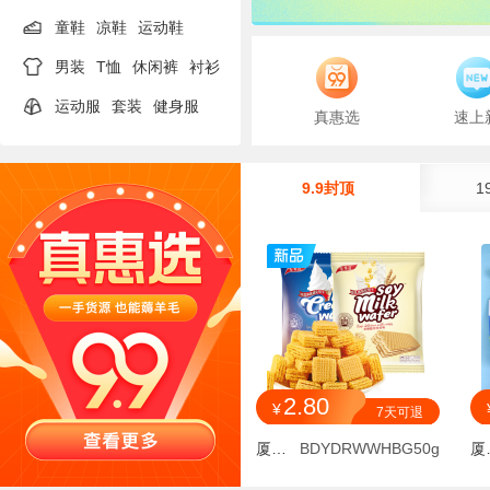
童鞋
凉鞋
运动鞋
男装
T恤
休闲裤
衬衫
运动服
套装
健身服
真惠选
速上
9.9封顶
1
2.80
¥
7天可退
厦门陶然贸易有限公司
BDYDRWWHBG50g
厦门