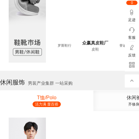
0
足迹
客服
众赢真皮鞋厂
赢真皮鞋厂
誉诚鞋业
罗斯鞋行
誉诚鞋业
皮鞋
反馈
休闲服饰
男装产业集群 一站采购
T恤/Polo
休闲
活力满 显百搭
齐修身