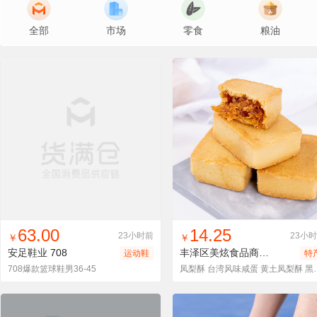
全部
市场
零食
粮油
找同款
加入进货车
收藏
找同款
加入进货车
收藏
63.00
14.25
23小时前
23小
￥
￥
安足鞋业
708
丰泽区美炫食品商行
黄色方形
运动鞋
特
708爆款篮球鞋男36-45
凤梨酥 台湾风味咸蛋 黄