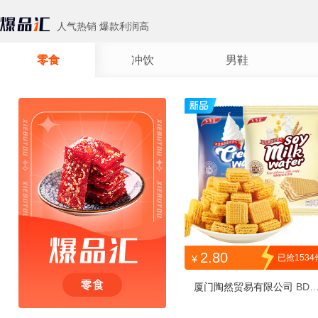
人气热销 爆款利润高
零食
冲饮
男鞋
2.80
已抢1534
¥
厦门陶然贸易有限公司
BDY