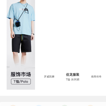
佐龙服装
佐龙服装
南商传奇
罗威凯狮
南商传奇
T恤 休闲裤